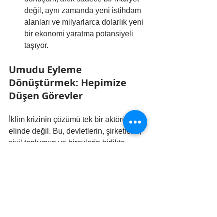
değil, aynı zamanda yeni istihdam 
alanları ve milyarlarca dolarlık yeni 
bir ekonomi yaratma potansiyeli 
taşıyor.
Umudu Eyleme 
Dönüştürmek: Hepimize 
Düşen Görevler
İklim krizinin çözümü tek bir aktörün 
elinde değil. Bu, devletlerin, şirketlerin, 
sivil toplumun ve bireylerin birlikte 
hareket etmesi gereken çok paydaşlı 
bir mücadele.
İklim krizi, insanlığın karşılaştığı en 
büyük sınav olabilir. Ancak tarih, en 
büyük zorlukların aynı zamanda en 