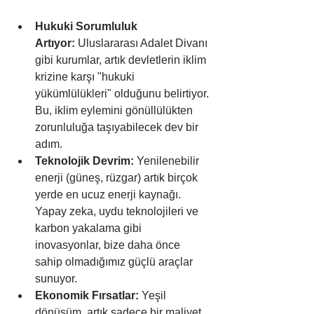
Hukuki Sorumluluk 
Artıyor:
 Uluslararası Adalet Divanı 
gibi kurumlar, artık devletlerin iklim 
krizine karşı "hukuki 
yükümlülükleri" olduğunu belirtiyor. 
Bu, iklim eylemini gönüllülükten 
zorunluluğa taşıyabilecek dev bir 
adım.
Teknolojik Devrim:
 Yenilenebilir 
enerji (güneş, rüzgar) artık birçok 
yerde en ucuz enerji kaynağı. 
Yapay zeka, uydu teknolojileri ve 
karbon yakalama gibi 
inovasyonlar, bize daha önce 
sahip olmadığımız güçlü araçlar 
sunuyor.
Ekonomik Fırsatlar:
 Yeşil 
dönüşüm, artık sadece bir maliyet 