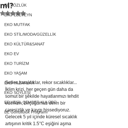
mi?
EE SÖZLÜK
5 üzerinden NaN yıldız
EKO EBEVEYN
EKO MUTFAK
EKO STİL/MODA/GÜZELLİK
EKO KÜLTÜR&SANAT
EKO EV
EKO TURİZM
EKO YAŞAM
Seller, kuraklıklar, rekor sıcaklıklar... 
EKO YAZARLAR
İklim krizi, her geçen gün daha da 
EKO SÖYLEŞİ
somut bir şekilde hayatlarımızı tehdit 
EE YEŞİL ÇEMBER KULÜBÜ
ederken, birçoğumuz derin bir 
çaresizlik ve kaygı hissediyoruz. 
EE Gönüllülük Programı
Gelecek 5 yıl içinde küresel sıcaklık 
artışının kritik 1.5°C eşiğini aşma 