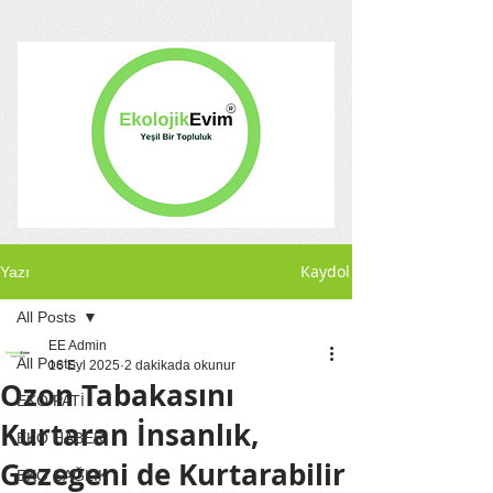
Kaydol
Yazı
All Posts
EE Admin
All Posts
16 Eyl 2025
2 dakikada okunur
Ozon Tabakasını
EKO PATİ
Kurtaran İnsanlık,
EKO HABER
Gezegeni de Kurtarabilir
EKO SAĞLIK