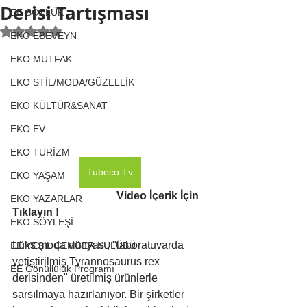
Derisi Tartışması
EE SÖZLÜK
5 üzerinden NaN yıldız
EKO EBEVEYN
EKO MUTFAK
EKO STİL/MODA/GÜZELLİK
EKO KÜLTÜR&SANAT
EKO EV
EKO TURİZM
Tubeco Tv
EKO YAŞAM
Video İçerik İçin 
EKO YAZARLAR
Tıklayın !
EKO SÖYLEŞİ
Lüks moda dünyası, "laboratuvarda 
EE YEŞİL ÇEMBER KULÜBÜ
yetiştirilmiş Tyrannosaurus rex 
EE Gönüllülük Programı
derisinden" üretilmiş ürünlerle 
sarsılmaya hazırlanıyor. Bir şirketler 