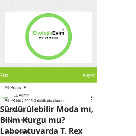
Kaydol
Yazı
All Posts
EE Admin
All Posts
9 May 2025
3 dakikada okunur
Sürdürülebilir Moda mı,
EKO PATİ
Bilim Kurgu mu?
EKO HABER
Laboratuvarda T. Rex
EKO SAĞLIK