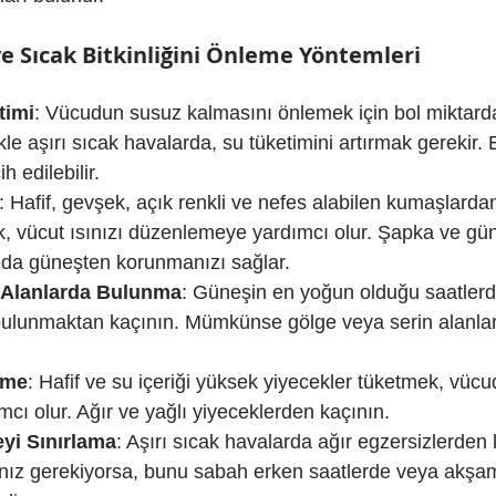
e Sıcak Bitkinliğini Önleme Yöntemleri
timi
: Vücudun susuz kalmasını önlemek için bol miktard
kle aşırı sıcak havalarda, su tüketimini artırmak gerekir. E
h edilebilir.
: Hafif, gevşek, açık renkli ve nefes alabilen kumaşlarda
k, vücut ısınızı düzenlemeye yardımcı olur. Şapka ve gü
r da güneşten korunmanızı sağlar.
 Alanlarda Bulunma
: Güneşin en yoğun olduğu saatlerd
 bulunmaktan kaçının. Mümkünse gölge veya serin alanl
nme
: Hafif ve su içeriği yüksek yiyecekler tüketmek, vücu
cı olur. Ağır ve yağlı yiyeceklerden kaçının.
eyi Sınırlama
: Aşırı sıcak havalarda ağır egzersizlerden 
ız gerekiyorsa, bunu sabah erken saatlerde veya akşam