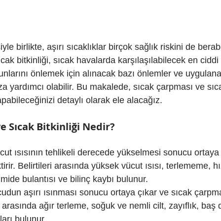
le birlikte, aşırı sıcaklıklar birçok sağlık riskini de berabe
ak bitkinliği, sıcak havalarda karşılaşılabilecek en cidd
orunlarını önlemek için alınacak bazı önlemler ve uygulan
a yardımcı olabilir. Bu makalede, sıcak çarpması ve sıcak
pabileceğinizi detaylı olarak ele alacağız.
 Sıcak Bitkinliği Nedir?
cut ısısının tehlikeli derecede yükselmesi sonucu ortaya 
rir. Belirtileri arasında yüksek vücut ısısı, terlememe, hı
mide bulantısı ve bilinç kaybı bulunur.
cudun aşırı ısınması sonucu ortaya çıkar ve sıcak çarpm
ri arasında ağır terleme, soğuk ve nemli cilt, zayıflık, baş
arı bulunur.