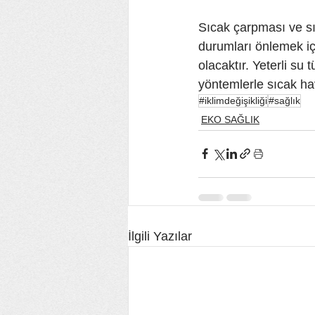
Sıcak çarpması ve sıc
durumları önlemek içi
olacaktır. Yeterli su
yöntemlerle sıcak hav
#iklimdeğişikliği
#sağlık
EKO SAĞLIK
İlgili Yazılar