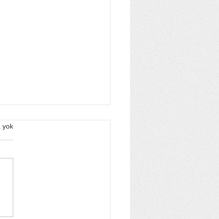
 yok
avirüs Rehberi:
rtiler, Bulaş Yolları ve