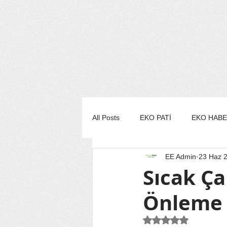
All Posts
EKO PATİ
EKO HAB
EE Admin
23 Haz 
EKO MUTFAK
EKO STİL/MO
Sıcak Ça
Önleme 
EKO TURİZM
EKO YAŞAM
5 üzerinden NaN yı