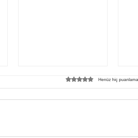
5 üzerinden 0 yıldız
Henüz hiç puanlama
İnsan Limitlerinin
Hant
Ötesinde: Isı Dalgaları
Beli