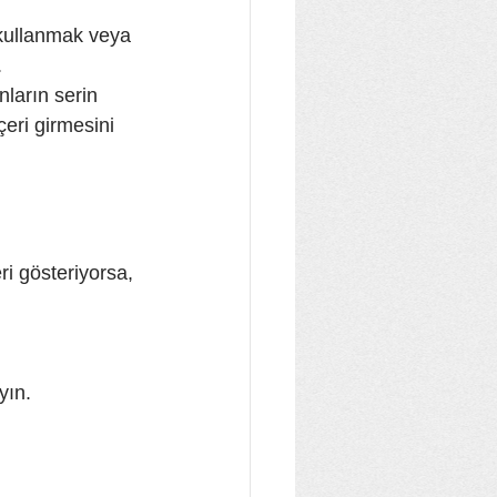
 kullanmak veya 
.
nların serin 
çeri girmesini 
ri gösteriyorsa, 
yın.