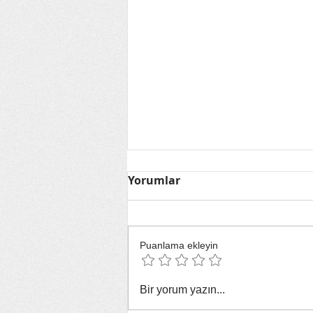
Yorumlar
Puanlama ekleyin
Hastalıkların Kokusunu
Bir yorum yazın...
Alan Kadın: Tıbbi Teşhiste