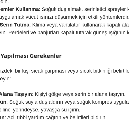
din.
ntemler Kullanma
: Soğuk duş almak, serinletici spreyler
gulamak vücut ısınızı düşürmek için etkili yöntemlerdir
 Serin Tutma
: Klima veya vantilatör kullanarak kapalı ala
n. Perdeleri ve panjurları kapalı tutarak güneş ışığının i
 Yapılması Gerekenler
deki bir kişi sıcak çarpması veya sıcak bitkinliği belirtile
leyin:
 Alana Taşıyın
: Kişiyi gölge veya serin bir alana taşıyın.
rün
: Soğuk suyla duş aldırın veya soğuk kompres uygula
bilinci yerindeyse, yavaşça su içirin.
ın
: Acil tıbbi yardım çağırın ve belirtileri bildirin.