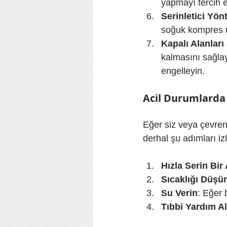
yapmayı tercih e
Serinletici Yö
soğuk kompres uy
Kapalı Alanları
kalmasını sağlayı
engelleyin.
Acil Durumlarda
Eğer siz veya çevreniz
derhal şu adımları iz
Hızla Serin Bir
Sıcaklığı Düşü
Su Verin
: Eğer 
Tıbbi Yardım Al