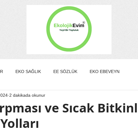
ER
EKO SAĞLIK
EE SÖZLÜK
EKO EBEVEYN
2024
2 dakikada okunur
DA/GÜZELLİK
EKO KÜLTÜR&SANAT
EKO EV
rpması ve Sıcak Bitkinl
Yolları
EKO YAZARLAR
EKO SÖYLEŞİ
ldız