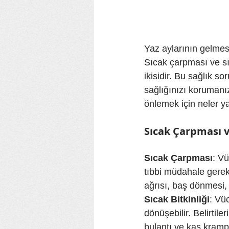
Yaz aylarının gelmesiy
Sıcak çarpması ve sıc
ikisidir. Bu sağlık s
sağlığınızı korumanız
önlemek için neler ya
Sıcak Çarpması ve
Sıcak Çarpması
: Vü
tıbbi müdahale gerekti
ağrısı, baş dönmesi, 
Sıcak Bitkinliği
: Vü
dönüşebilir. Belirtile
bulantı ve kas krampl