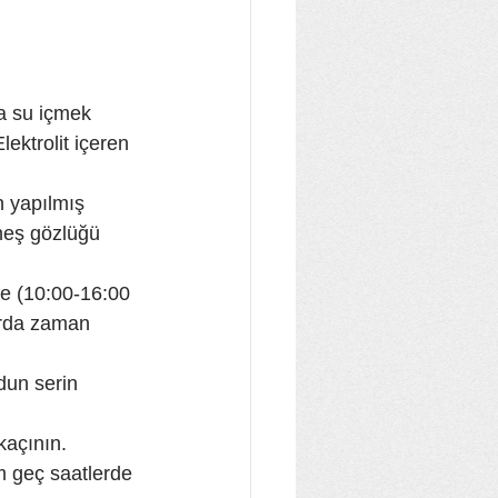
a su içmek 
lektrolit içeren 
n yapılmış 
neş gözlüğü 
e (10:00-16:00 
arda zaman 
dun serin 
kaçının. 
 geç saatlerde 