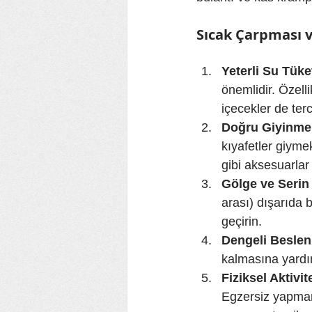
Sıcak Çarpması v
Yeterli Su Tüke
önemlidir. Özelli
içecekler de terci
Doğru Giyinme
kıyafetler giyme
gibi aksesuarla
Gölge ve Serin
arası) dışarıda
geçirin.
Dengeli Besle
kalmasına yardım
Fiziksel Aktivit
Egzersiz yapman