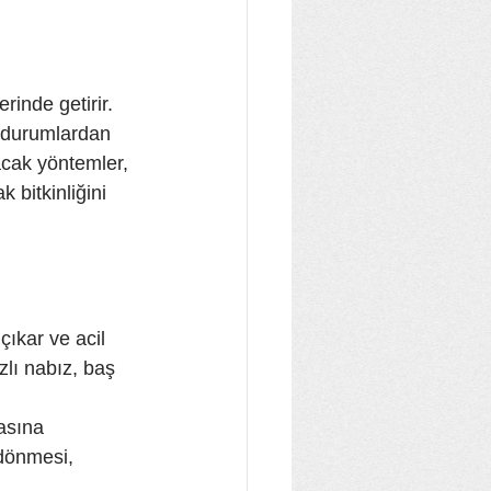
rinde getirir. 
i durumlardan 
acak yöntemler, 
 bitkinliğini 
çıkar ve acil 
zlı nabız, baş 
asına 
 dönmesi, 