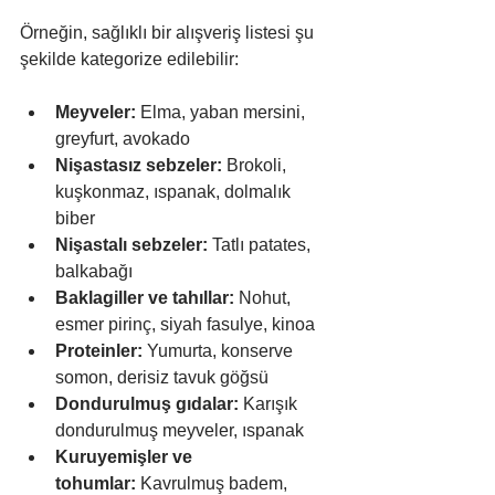
Örneğin, sağlıklı bir alışveriş listesi şu 
şekilde kategorize edilebilir:
Meyveler:
 Elma, yaban mersini, 
greyfurt, avokado
Nişastasız sebzeler:
 Brokoli, 
kuşkonmaz, ıspanak, dolmalık 
biber
Nişastalı sebzeler:
 Tatlı patates, 
balkabağı
Baklagiller ve tahıllar:
 Nohut, 
esmer pirinç, siyah fasulye, kinoa
Proteinler:
 Yumurta, konserve 
somon, derisiz tavuk göğsü
Dondurulmuş gıdalar:
 Karışık 
dondurulmuş meyveler, ıspanak
Kuruyemişler ve 
tohumlar:
 Kavrulmuş badem, 