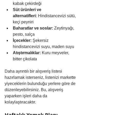
kabak çekirdeği
Süt ürünleri ve 
alternatifleri:
 Hindistancevizi sütü, 
keçi peyniri
Baharatlar ve soslar:
 Zeytinyağı, 
pesto, salça
İçecekler:
 Şekersiz 
hindistancevizi suyu, maden suyu
Atıştırmalıklar:
 Kuru meyveler, 
bitter çikolata
Daha ayrıntılı bir alışveriş listesi 
hazırlamak isterseniz, listenizi markette 
yiyeceklerin bulunduğu yerlere göre de 
düzenleyebilirsiniz. Bu, alışveriş 
yaparken işleri daha da 
kolaylaştıracaktır.
Haftalık Yemek Planı 