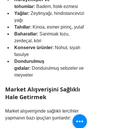
tohumlar:
 Badem, fıstık ezmesi
Yağlar:
 Zeytinyağı, hindistancevizi 
yağı
Tahıllar:
 Kinoa, esmer pirinç, yulaf
Baharatlar:
 Sarımsak tozu, 
zerdeçal, köri
Konserve ürünler:
 Nohut, siyah 
fasulye
Dondurulmuş 
gıdalar:
 Dondurulmuş sebzeler ve 
meyveler
Market Alışverişini Sağlıklı 
Hale Getirmek
Market alışverişinde sağlıklı tercihler 
yapmanın bazı ipuçları şunlardır: