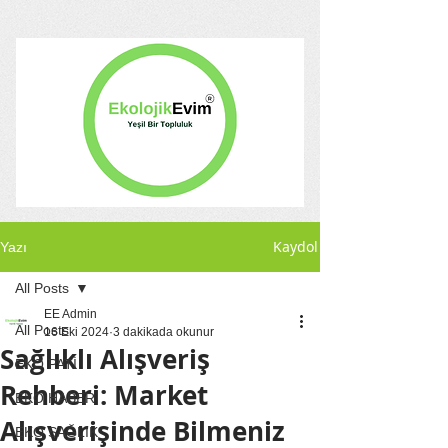
Kaydol
Yazı
All Posts
EE Admin
All Posts
16 Eki 2024
3 dakikada okunur
Sağlıklı Alışveriş
EKO PATİ
Rehberi: Market
EKO HABER
Alışverişinde Bilmeniz
EKO SAĞLIK