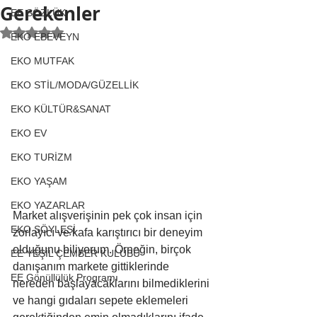
Gerekenler
EE SÖZLÜK
5 üzerinden NaN yıldız
EKO EBEVEYN
EKO MUTFAK
EKO STİL/MODA/GÜZELLİK
EKO KÜLTÜR&SANAT
EKO EV
EKO TURİZM
EKO YAŞAM
EKO YAZARLAR
Market alışverişinin pek çok insan için 
EKO SÖYLEŞİ
zorlayıcı ve kafa karıştırıcı bir deneyim 
olduğunu biliyorum. Örneğin, birçok 
EE YEŞİL ÇEMBER KULÜBÜ
danışanım markete gittiklerinde 
EE Gönüllülük Programı
nereden başlayacaklarını bilmediklerini 
ve hangi gıdaları sepete eklemeleri 