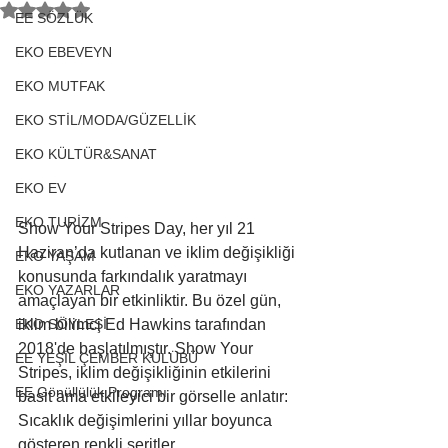
5 üzerinden NaN yıldız
EE SÖZLÜK
EKO EBEVEYN
EKO MUTFAK
EKO STİL/MODA/GÜZELLİK
EKO KÜLTÜR&SANAT
EKO EV
EKO TURİZM
Show Your Stripes Day, her yıl 21 
Haziran’da kutlanan ve iklim değişikliği 
EKO YAŞAM
konusunda farkındalık yaratmayı 
EKO YAZARLAR
amaçlayan bir etkinliktir. Bu özel gün, 
iklim bilimci Ed Hawkins tarafından 
EKO SÖYLEŞİ
2018'de başlatılmıştır. Show Your 
EE YEŞİL ÇEMBER KULÜBÜ
Stripes, iklim değişikliğinin etkilerini 
EE Gönüllülük Programı
basit ama etkileyici bir görselle anlatır: 
Sıcaklık değişimlerini yıllar boyunca 
gösteren renkli şeritler.