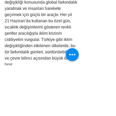
değişikliği konusunda global farkındalık 
yaratmak ve insanları harekete 
geçirmek için güçlü bir araçtır. Her yıl 
21 Haziran’da kutlanan bu özel gün, 
sıcaklık değişimlerini gösteren renkli 
şeritler aracılığıyla iklim krizinin 
ciddiyetini vurgular. Türkiye gibi iklim 
değişikliğinden etkilenen ülkelerde, bu 
tür farkındalık günleri, sürdürülebilirlik 
ve çevre bilinci açısından büyük önem 
taşır.
Etkinliğe sizde katılabilirsiniz : 
https://showyourstripes.info/
#sürdürülebiliryaşam
#iklimdeğişikliği
#kuraklık
#geridönüşüm
#ormanyangınları
#sukıtlığı
EKO HABER