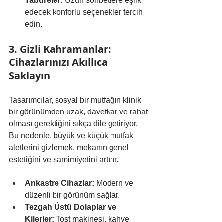
Tabureler:
 Uzun sohbetlere eşlik 
edecek konforlu seçenekler tercih 
edin.
3. Gizli Kahramanlar: 
Cihazlarınızı Akıllıca 
Saklayın
Tasarımcılar, sosyal bir mutfağın klinik 
bir görünümden uzak, davetkar ve rahat 
olması gerektiğini sıkça dile getiriyor. 
Bu nedenle, büyük ve küçük mutfak 
aletlerini gizlemek, mekanın genel 
estetiğini ve samimiyetini artırır.
Ankastre Cihazlar:
 Modern ve 
düzenli bir görünüm sağlar.
Tezgah Üstü Dolaplar ve 
Kilerler:
 Tost makinesi, kahve 