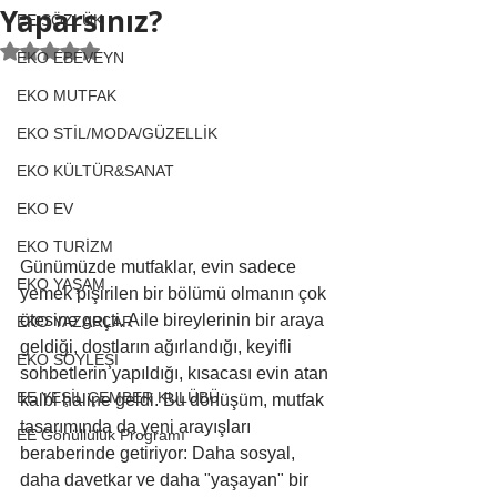
Yaparsınız?
EE SÖZLÜK
5 üzerinden NaN yıldız
EKO EBEVEYN
EKO MUTFAK
EKO STİL/MODA/GÜZELLİK
EKO KÜLTÜR&SANAT
EKO EV
EKO TURİZM
Günümüzde mutfaklar, evin sadece 
EKO YAŞAM
yemek pişirilen bir bölümü olmanın çok 
ötesine geçti. Aile bireylerinin bir araya 
EKO YAZARLAR
geldiği, dostların ağırlandığı, keyifli 
EKO SÖYLEŞİ
sohbetlerin yapıldığı, kısacası evin atan 
EE YEŞİL ÇEMBER KULÜBÜ
kalbi haline geldi. Bu dönüşüm, mutfak 
tasarımında da yeni arayışları 
EE Gönüllülük Programı
beraberinde getiriyor: Daha sosyal, 
daha davetkar ve daha "yaşayan" bir 