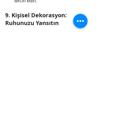
tercih edin.
9. Kişisel Dekorasyon: 
Ruhunuzu Yansıtın
Sosyal bir mutfak, sizin ve ailenizin 
kişiliğini yansıtmalıdır. İç mimarlar, 
raflara sanat eserleri, seramikler veya 
kişisel objeler ekleyerek alanın daha 
derli toplu ve yaşanmış hissettireceğini 
söylüyor.
Sanat Eserleri ve 
Fotoğraflar:
 Duvarlara veya 
raflara kişisel dokunuşlar katın.
Bitkiler ve Taze Çiçekler:
 Mekana 
canlılık ve sıcaklık katar.
Anı Eşyaları:
 Seyahatlerden veya 
özel anlardan hatıralar sergileyin.