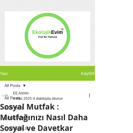
Kaydol
Yazı
All Posts
EE Admin
All Posts
9 Haz 2025
4 dakikada okunur
Sosyal Mutfak :
EKO PATİ
Mutfağınızı Nasıl Daha
EKO HABER
Sosyal ve Davetkar
EKO SAĞLIK