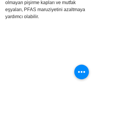
olmayan pişirme kapları ve mutfak 
eşyaları, PFAS maruziyetini azaltmaya 
yardımcı olabilir.
Deniz Ürünlerini Orta Miktarda 
Tüketin
: Tuzlu su balıkları, tatlı su 
balıklarına göre daha güvenli olabilir 
çünkü PFAS okyanuslarda daha fazla 
seyreltilir. Ancak, yerel olarak 