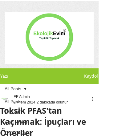
Kaydol
Yazı
All Posts
EE Admin
All Posts
24 Tem 2024
2 dakikada okunur
Toksik PFAS'tan
EKO PATİ
Kaçınmak: İpuçları ve
EKO HABER
Öneriler
EKO SAĞLIK