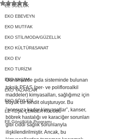
5 üzerinden NaN yıldız
EE SÖZLÜK
EKO EBEVEYN
EKO MUTFAK
EKO STİL/MODA/GÜZELLİK
EKO KÜLTÜR&SANAT
EKO EV
EKO TURİZM
EKO YAŞAM
Günümüzde gıda sisteminde bulunan 
toksik PFAS (per- ve polifloroalkil 
EKO YAZARLAR
maddeler) kimyasalları, sağlığımız için 
EKO SÖYLEŞİ
büyük bir tehdit oluşturuyor. Bu 
"sonsuza kadar kimyasallar", kanser, 
EE YEŞİL ÇEMBER KULÜBÜ
böbrek hastalığı ve karaciğer sorunları 
EE Gönüllülük Programı
gibi ciddi sağlık sorunlarıyla 
ilişkilendirilmiştir. Ancak, bu 