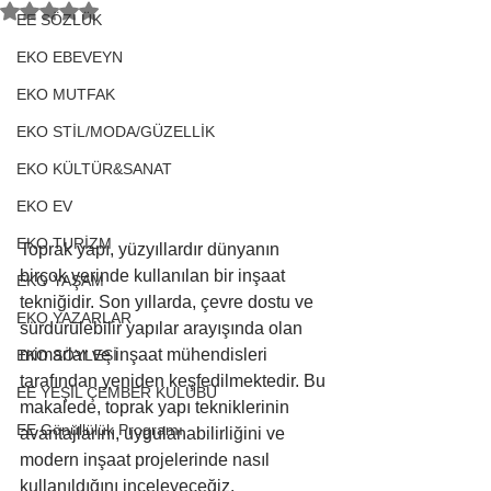
5 üzerinden NaN yıldız
EE SÖZLÜK
EKO EBEVEYN
EKO MUTFAK
EKO STİL/MODA/GÜZELLİK
EKO KÜLTÜR&SANAT
EKO EV
EKO TURİZM
Toprak yapı, yüzyıllardır dünyanın 
birçok yerinde kullanılan bir inşaat 
EKO YAŞAM
tekniğidir. Son yıllarda, çevre dostu ve 
EKO YAZARLAR
sürdürülebilir yapılar arayışında olan 
mimarlar ve inşaat mühendisleri 
EKO SÖYLEŞİ
tarafından yeniden keşfedilmektedir. Bu 
EE YEŞİL ÇEMBER KULÜBÜ
makalede, toprak yapı tekniklerinin 
EE Gönüllülük Programı
avantajlarını, uygulanabilirliğini ve 
modern inşaat projelerinde nasıl 
kullanıldığını inceleyeceğiz.