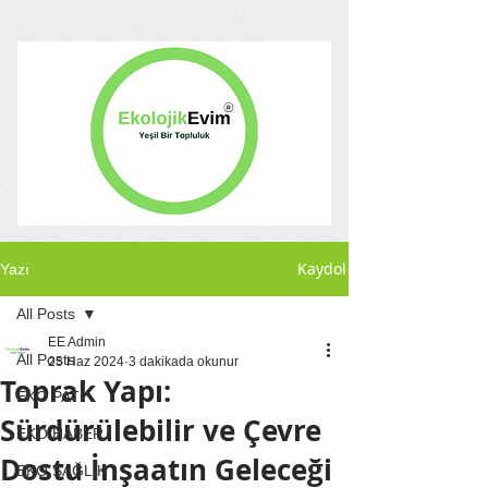
Kaydol
Yazı
All Posts
EE Admin
All Posts
25 Haz 2024
3 dakikada okunur
Toprak Yapı:
EKO PATİ
Sürdürülebilir ve Çevre
EKO HABER
Dostu İnşaatın Geleceği
EKO SAĞLIK