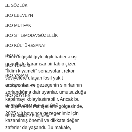
EE SÖZLÜK
EKO EBEVEYN
EKO MUTFAK
EKO STİL/MODA/GÜZELLİK
EKO KÜLTÜR&SANAT
EKO EV
İklim değişikliğiyle ilgili haber akışı 
genellikle karamsar bir tablo çizer. 
EKO TURİZM
"İklim kıyameti" senaryoları, rekor 
EKO YAŞAM
seviyelere ulaşan fosil yakıt 
emisyonları ve gezegenin sınırlarının 
EKO YAZARLAR
zorlandığına dair uyarılar, umutsuzluğa 
EKO SÖYLEŞİ
kapılmayı kolaylaştırabilir. Ancak bu 
EE YEŞİL ÇEMBER KULÜBÜ
endişe verici manşetlerin gölgesinde, 
2025 yılı boyunca gezegenimiz için 
EE Gönüllülük Programı
kazanılmış önemli ve dikkate değer 
zaferler de yaşandı. Bu makale, 