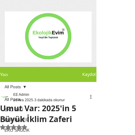
Kaydol
Yazı
All Posts
EE Admin
All Posts
26 Ara 2025
3 dakikada okunur
Umut Var: 2025'in 5
EKO PATİ
Büyük İklim Zaferi
EKO HABER
5 üzerinden NaN yıldız
EKO SAĞLIK