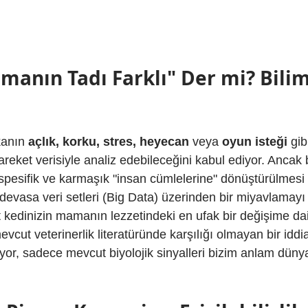
manın Tadı Farklı" Der mi? Bilim
anın 
açlık, korku, stres, heyecan
 veya 
oyun isteği
 gi
reket verisiyle analiz edebileceğini kabul ediyor. Ancak bi
spesifik ve karmaşık "insan cümlelerine" dönüştürülmesi
 devasa veri setleri (Big Data) üzerinden bir miyavlamayı
kat kedinizin mamanın lezzetindeki en ufak bir değişime dai
cut veterinerlik literatüründe karşılığı olmayan bir iddia
or, sadece mevcut biyolojik sinyalleri bizim anlam düny