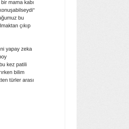
 bir mama kabı 
konuşabilseydi" 
rduğumuz bu 
olmaktan çıkıp 
rini yapay zeka 
boy 
bu kez patili 
ırken bilim 
en türler arası 