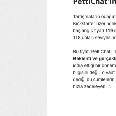
PettiChat'in
Tartışmaların odağınd
Kickstarter üzerindeki
başlangıç fiyatı 
119 
118 dolar) seviyesind
Bu fiyat, PettiChat’i 
Beklenti ve gerçekl
iddia ettiği bir döne
bilgisini değil, o va
dediği bu cümlelerin 
hızla zedeleyebilir.