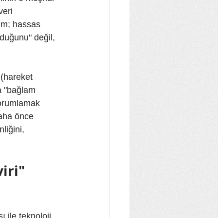
veri 
ım; hassas 
duğunu" değil, 
 (hareket 
a "bağlam 
yorumlamak 
daha önce 
iğini, 
iri" 
 ile teknoloji 