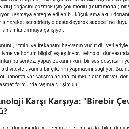
Kutu)
 doğasını çözmek için çok modlu (
multimodal
) bir 
ıyor. Tasmaya entegre edilen bu küçük ama akıllı donan
şmiş hareket sensörleriyle destekleyerek sadece "ne duyul
" anlamlandırmaya çalışıyor.
nunu, ritmini ve frekansını hayvanın vücut dili verileriyle
 ivme ve konum bilgisi) eşleştiriyor. Teknoloji dünyasınd
ndırılan bu sentez, yapay zekanın kuru bir ses dosyasını 
el aktiviteyle uyumlu bir çıkarım yapmasını sağlıyor. Bu, 
li laboratuvar çalışmalarında mümkün olan bir veri derinl
ı tasma" formunda taşıma girişimidir.
noloji Karşı Karşıya: "Birebir Çev
ü?
noloji dünyasında bir devrim gibi sunulsa da, bilim dünyası