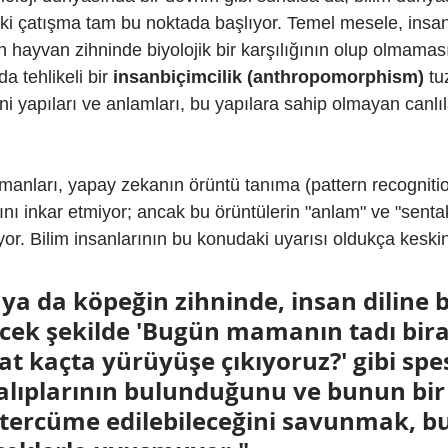
aki çatışma tam bu noktada başlıyor. Temel mesele, insan
 hayvan zihninde biyolojik bir karşılığının olup olmamas
a tehlikeli bir 
insanbiçimcilik (anthropomorphism)
 tu
i yapıları ve anlamları, bu yapılara sahip olmayan canlıl
anları, yapay zekanın örüntü tanıma (pattern recognitio
nı inkar etmiyor; ancak bu örüntülerin "anlam" ve "sentak
or. Bilim insanlarının bu konudaki uyarısı oldukça keski
 ya da köpeğin zihninde, insan diline b
ecek şekilde 'Bugün mamanın tadı bira
aat kaçta yürüyüşe çıkıyoruz?' gibi spes
alıplarının bulunduğunu ve bunun bir 
e tercüme edilebileceğini savunmak, 