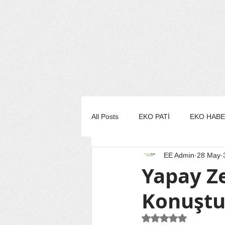
All Posts
EKO PATİ
EKO HAB
EE Admin
28 May
EKO MUTFAK
EKO STİL/MO
Yapay Ze
Konuştu
EKO TURİZM
EKO YAŞAM
5 üzerinden NaN yı