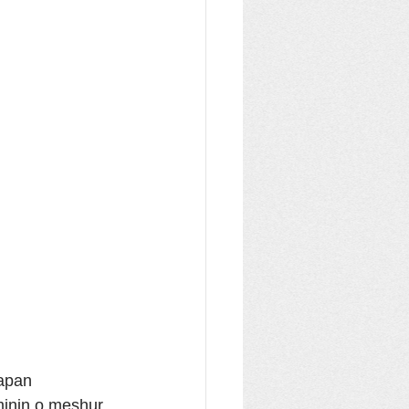
yapan 
minin o meşhur 