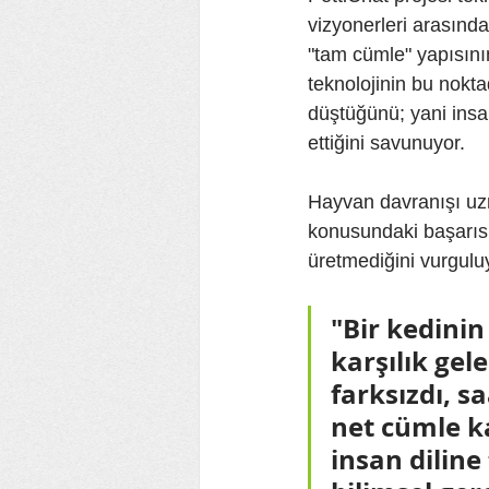
vizyonerleri arasınd
"tam cümle" yapısının
teknolojinin bu noktad
düştüğünü; yani insan
ettiğini savunuyor.
Hayvan davranışı uzm
konusundaki başarısı
üretmediğini vurguluy
"Bir kedinin
karşılık gel
farksızdı, s
net cümle k
insan dilin