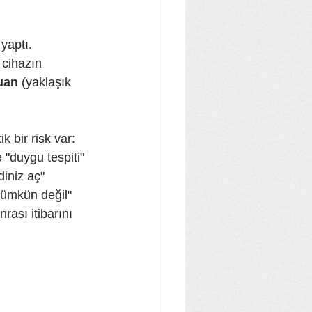
yaptı. 
cihazın 
uan
 (yaklaşık 
k bir risk var: 
 "duygu tespiti" 
iniz aç" 
"mümkün değil" 
rası itibarını 