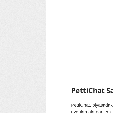
PettiChat S
PettiChat, piyasadak
uygulamalardan çok d