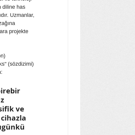
 diline has 
ıdır. Uzmanlar, 
zağına 
ara projekte 
n) 
s" (sözdizimi) 
n:
irebir 
z 
ifik ve 
cihazla 
bugünkü 