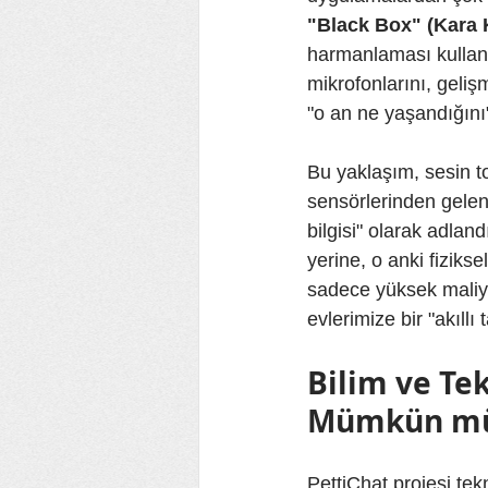
"Black Box" (Kara 
harmanlaması kullan
mikrofonlarını, geli
"o an ne yaşandığını
Bu yaklaşım, sesin to
sensörlerinden gelen
bilgisi" olarak adla
yerine, o anki fiziks
sadece yüksek maliyet
evlerimize bir "akıll
Bilim ve Tek
Mümkün m
PettiChat projesi tek