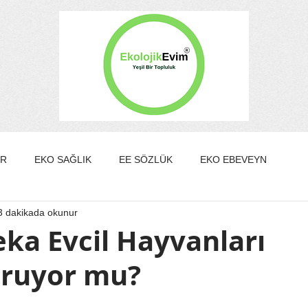
ER
EKO SAĞLIK
EE SÖZLÜK
EKO EBEVEYN
3 dakikada okunur
DA/GÜZELLİK
EKO KÜLTÜR&SANAT
EKO EV
ka Evcil Hayvanları
ruyor mu?
EKO YAZARLAR
EKO SÖYLEŞİ
ldız