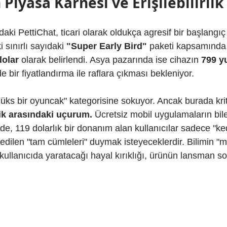
 Piyasa Karnesi ve Erişilebilirlik
aki PettiChat, ticari olarak oldukça agresif bir başlangıç 
 sınırlı sayıdaki 
"Super Early Bird"
 paketi kapsamında 
dolar
 olarak belirlendi. Asya pazarında ise cihazın 
799 y
e bir fiyatlandırma ile raflara çıkması bekleniyor.
"lüks bir oyuncak" kategorisine sokuyor. Ancak burada kriti
ik arasındaki uçurum.
 Ücretsiz mobil uygulamaların bile
mde, 119 dolarlık bir donanım alan kullanıcılar sadece "ked
at edilen "tam cümleleri" duymak isteyeceklerdir. Bilimin 
kullanıcıda yaratacağı hayal kırıklığı, ürünün lansman son