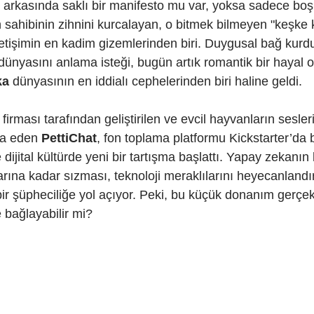
arkasında saklı bir manifesto mu var, yoksa sadece boş
EE Gönüllülük Programı
 sahibinin zihnini kurcalayan, o bitmek bilmeyen "keşke 
 iletişimin en kadim gizemlerinden biri. Duygusal bağ ku
dünyasını anlama isteği, bugün artık romantik bir hayal 
ka
 dünyasının en iddialı cephelerinden biri haline geldi.
i firması tarafından geliştirilen ve evcil hayvanların sesle
ia eden 
PettiChat
, fon toplama platformu Kickstarter’da 
 dijital kültürde yeni bir tartışma başlattı. Yapay zekanın 
rına kadar sızması, teknoloji meraklılarını heyecanlandır
ir şüpheciliğe yol açıyor. Peki, bu küçük donanım gerçekt
 bağlayabilir mi?