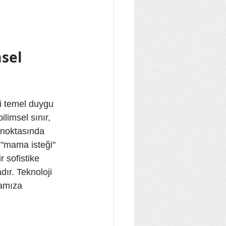
sel 
bi temel duygu 
limsel sınır, 
 noktasında 
 "mama isteği" 
r sofistike 
dır. Teknoloji 
amıza 