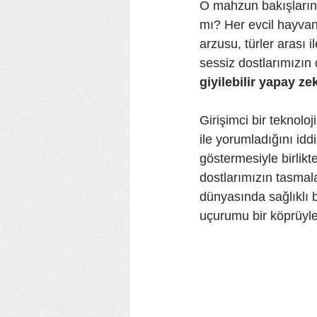
O mahzun bakışların 
EE YEŞİL ÇEMBER KULÜBÜ
mı? Her evcil hayvan
arzusu, türler arası
sessiz dostlarımızın 
giyilebilir yapay ze
Girişimci bir teknoloj
ile yorumladığını idd
göstermesiyle birlikte
dostlarımızın tasmala
dünyasında sağlıklı b
uçurumu bir köprüyle