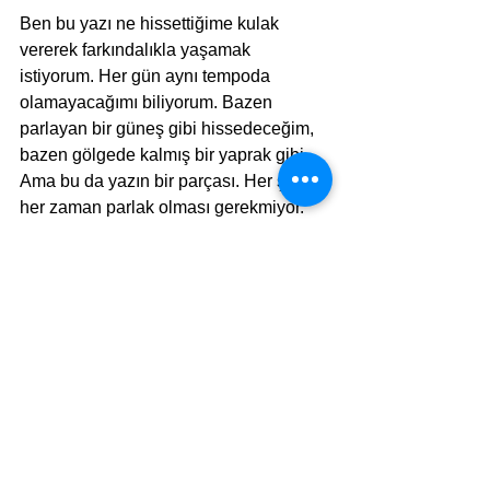
Ben bu yazı ne hissettiğime kulak 
vererek farkındalıkla yaşamak 
istiyorum. Her gün aynı tempoda 
olamayacağımı biliyorum. Bazen 
parlayan bir güneş gibi hissedeceğim, 
bazen gölgede kalmış bir yaprak gibi. 
Ama bu da yazın bir parçası. Her şeyin 
her zaman parlak olması gerekmiyor. 
Gölge de var, serinlik de. Bazen serin 
bir esinti, kavurucu bir sıcaktan daha iyi 
gelebiliyor.
İşte bu yaz, böyle bir yaz. Belki sade, 
belki yavaş. Ama samimi. Kendime en 
yakın durduğum, kelimelere en çok 
sarıldığım bir mevsim. Dışarıdaki yazla 
içimdeki yaz birbirine karışıyor ve bu 
karışım bana iyi geliyor.