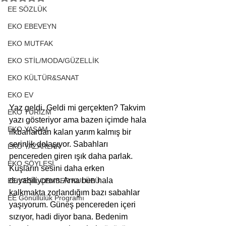
EE SÖZLÜK
EKO EBEVEYN
EKO MUTFAK
EKO STİL/MODA/GÜZELLİK
EKO KÜLTÜR&SANAT
EKO EV
Yaz geldi. Geldi mi gerçekten? Takvim 
EKO TURİZM
yazı gösteriyor ama bazen içimde hala 
EKO YAŞAM
ilkbahardan kalan yarım kalmış bir 
serinlik dolaşıyor. Sabahları 
EKO YAZARLAR
pencereden giren ışık daha parlak. 
EKO SÖYLEŞİ
Kuşların sesini daha erken 
duyabiliyorum. Ama ben hala 
EE YEŞİL ÇEMBER KULÜBÜ
kalkmakta zorlandığım bazı sabahlar 
EE Gönüllülük Programı
yaşıyorum. Güneş pencereden içeri 
sızıyor, hadi diyor bana. Bedenim 