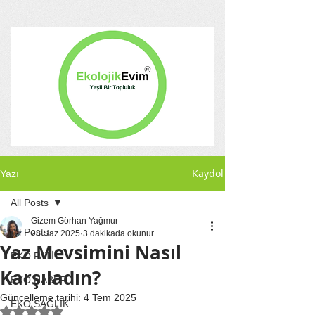
Kaydol
Yazı
All Posts
Gizem Görhan Yağmur
All Posts
28 Haz 2025
3 dakikada okunur
Yaz Mevsimini Nasıl
EKO PATİ
Karşıladın?
EKO HABER
Güncelleme tarihi:
4 Tem 2025
EKO SAĞLIK
5 üzerinden NaN yıldız