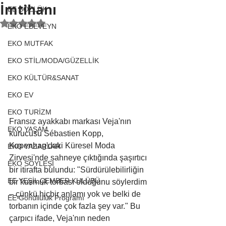
İmtihanı
EE SÖZLÜK
5 üzerinden NaN yıldız
EKO EBEVEYN
EKO MUTFAK
EKO STİL/MODA/GÜZELLİK
EKO KÜLTÜR&SANAT
EKO EV
EKO TURİZM
Fransız ayakkabı markası Veja'nın 
EKO YAŞAM
kurucusu Sébastien Kopp, 
Kopenhag'daki Küresel Moda 
EKO YAZARLAR
Zirvesi'nde sahneye çıktığında şaşırtıcı 
EKO SÖYLEŞİ
bir itirafta bulundu: "Sürdürülebilirliğin 
EE YEŞİL ÇEMBER KULÜBÜ
bir kusmuk torbası olduğunu söylerdim 
– çünkü hiçbir anlamı yok ve belki de 
EE Gönüllülük Programı
torbanın içinde çok fazla şey var." Bu 
çarpıcı ifade, Veja'nın neden 