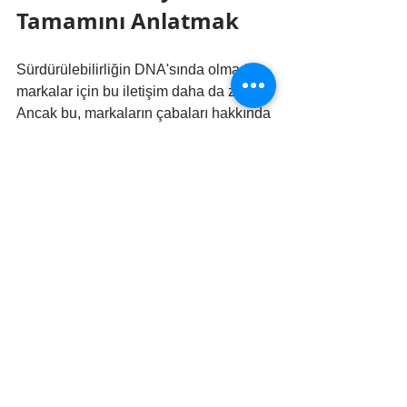
Tamamını Anlatmak
Sürdürülebilirliğin DNA'sında olmadığı 
markalar için bu iletişim daha da zor. 
Ancak bu, markaların çabaları hakkında 
tamamen sessiz kalması gerektiği 
anlamına gelmiyor. Eğer eyleme geçen 
şirketler bu konuda konuşacak bir dil 
benimsemezse, hiçbir çaba 
göstermeyenlerin üzerindeki baskı 
daha da azalır. Capponi, "Tüketicilerin 
hikayenin tamamını bilme hakkı ve 
arzusu var," diyerek son noktayı 
koyuyor. "Şeffaflık, ilerleme konusunda 
ve markanın hâlâ ele almaya çalıştığı 
boşlukların olduğu yerlerde açık olmak 
demektir. Bu, güven oluşturmak, 
müşterilerin daha iyi seçimler 