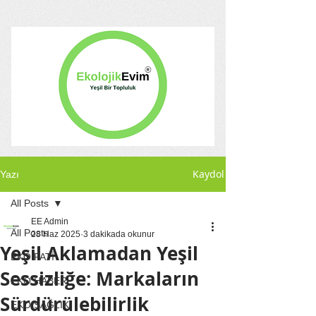
Kaydol
Yazı
All Posts
EE Admin
All Posts
28 Haz 2025
3 dakikada okunur
Yeşil Aklamadan Yeşil
EKO PATİ
Sessizliğe: Markaların
EKO HABER
Sürdürülebilirlik
EKO SAĞLIK