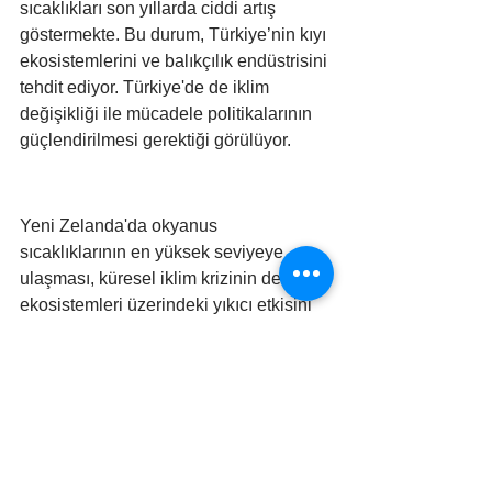
sıcaklıkları son yıllarda ciddi artış 
göstermekte. Bu durum, Türkiye’nin kıyı 
ekosistemlerini ve balıkçılık endüstrisini 
tehdit ediyor. Türkiye'de de iklim 
değişikliği ile mücadele politikalarının 
güçlendirilmesi gerektiği görülüyor.
Yeni Zelanda'da okyanus 
sıcaklıklarının en yüksek seviyeye 
ulaşması, küresel iklim krizinin deniz 
ekosistemleri üzerindeki yıkıcı etkisini 
bir kez daha ortaya koyuyor. Bu durum, 
dünya genelinde acil ve etkili iklim 
politikalarının uygulanması gerektiğini 
gösteriyor.
#iklimkrizi
#küreselısınma
#türkiye
#okyanus
#denizekosistemi
#denizyaşamı
#mercan resifleri
EKO HABER