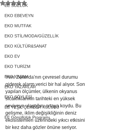
5 üzerinden NaN yıldız
EE SÖZLÜK
EKO EBEVEYN
EKO MUTFAK
EKO STİL/MODA/GÜZELLİK
EKO KÜLTÜR&SANAT
EKO EV
EKO TURİZM
EKO YAŞAM
Yeni Zelanda'nın çevresel durumu 
giderek alarm verici bir hal alıyor. Son 
EKO YAZARLAR
yapılan ölçümler, ülkenin okyanus 
EKO SÖYLEŞİ
sıcaklıklarının tarihteki en yüksek 
seviyeye ulaştığını ortaya koydu. Bu 
EE YEŞİL ÇEMBER KULÜBÜ
gelişme, iklim değişikliğinin deniz 
EE Gönüllülük Programı
ekosistemleri üzerindeki yıkıcı etkisini 
bir kez daha gözler önüne seriyor.