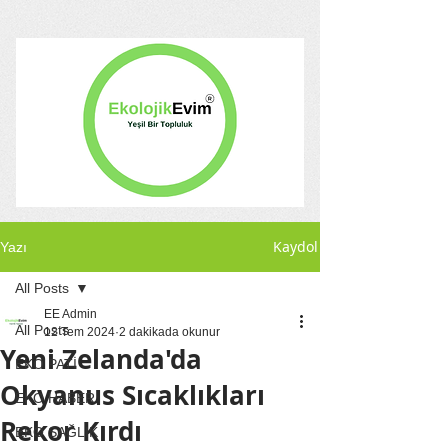
Kaydol
Yazı
All Posts
EE Admin
All Posts
12 Tem 2024
2 dakikada okunur
Yeni Zelanda'da
EKO PATİ
Okyanus Sıcaklıkları
EKO HABER
Rekor Kırdı
EKO SAĞLIK