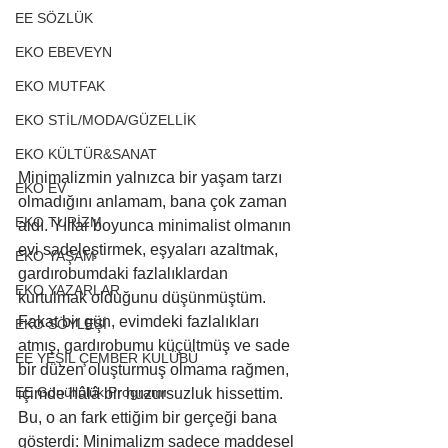
EE SÖZLÜK
EKO EBEVEYN
EKO MUTFAK
EKO STİL/MODA/GÜZELLİK
EKO KÜLTÜR&SANAT
Minimalizmin yalnızca bir yaşam tarzı 
EKO EV
olmadığını anlamam, bana çok zaman 
EKO TURİZM
aldı. Yıllar boyunca minimalist olmanın 
evi sadeleştirmek, eşyaları azaltmak, 
EKO YAŞAM
gardırobumdaki fazlalıklardan 
EKO YAZARLAR
kurtulmak olduğunu düşünmüştüm. 
Fakat bir gün, evimdeki fazlalıkları 
EKO SÖYLEŞİ
atmış, gardırobumu küçültmüş ve sade 
EE YEŞİL ÇEMBER KULÜBÜ
bir düzen oluşturmuş olmama rağmen, 
EE Gönüllülük Programı
içimde hâlâ bir huzursuzluk hissettim. 
Bu, o an fark ettiğim bir gerçeği bana 
gösterdi: Minimalizm sadece maddesel 