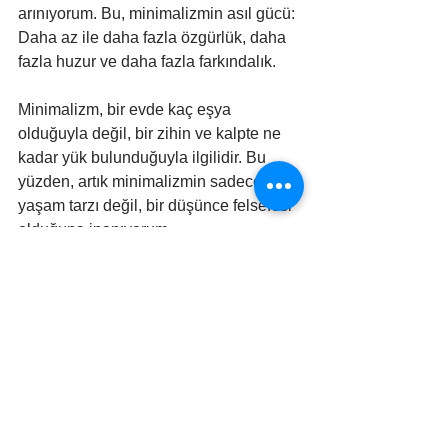
arınıyorum. Bu, minimalizmin asıl gücü: 
Daha az ile daha fazla özgürlük, daha 
fazla huzur ve daha fazla farkındalık.
Minimalizm, bir evde kaç eşya 
olduğuyla değil, bir zihin ve kalpte ne 
kadar yük bulunduğuyla ilgilidir. Bu 
yüzden, artık minimalizmin sadece bir 
yaşam tarzı değil, bir düşünce felsefesi 
olduğuna inanıyorum.
Her gün daha az şey için kaygılanıyor, 
daha fazla anda kalabiliyorum. Ve bu 
sayede, daha anlamlı ve daha derin bir 
yaşam sürüyorum.
Zeynep Derin Köseoğlu
İletişim:
zeynepkoseoglu@ekolojikevim.com.tr
#sürdürülebiliryaşam
#minimalizm
#sadeyaşam