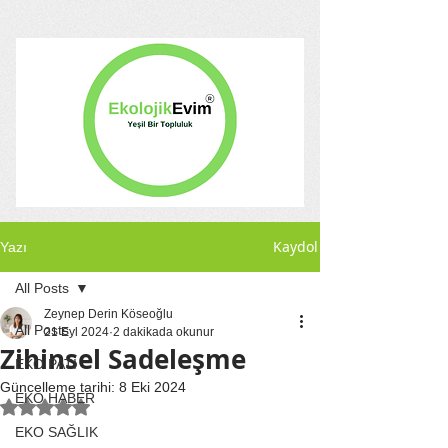
Kaydol
Yazı
All Posts
Zeynep Derin Köseoğlu
All Posts
21 Eyl 2024
2 dakikada okunur
Zihinsel Sadeleşme
EKO PATİ
Güncelleme tarihi:
8 Eki 2024
EKO HABER
5 üzerinden NaN yıldız
EKO SAĞLIK