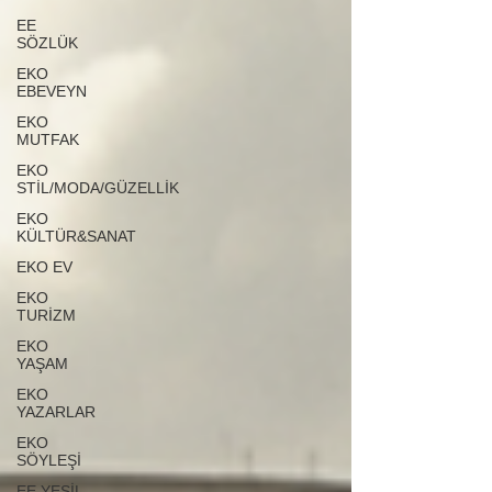
EE
SÖZLÜK
EKO
EBEVEYN
EKO
MUTFAK
EKO
STİL/MODA/GÜZELLİK
EKO
KÜLTÜR&SANAT
EKO EV
EKO
TURİZM
EKO
YAŞAM
EKO
YAZARLAR
EKO
SÖYLEŞİ
EE YEŞİL