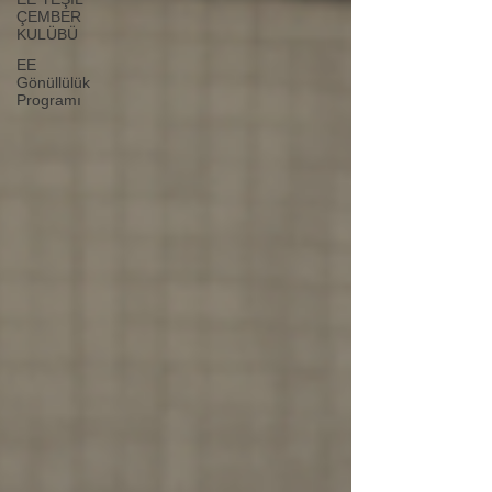
ÇEMBER
KULÜBÜ
EE
Gönüllülük
Programı