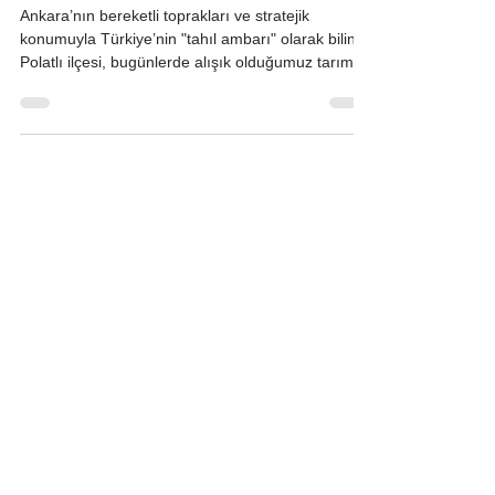
Bilmeniz Gereken Gerçekler
Ankara’nın bereketli toprakları ve stratejik
konumuyla Türkiye’nin "tahıl ambarı" olarak bilinen
Polatlı ilçesi, bugünlerde alışık olduğumuz tarımsal
gündeminin çok ötesinde, ülkenin en kritik çevre
ve enerji tartışmalarının merkezine oturmuş
durumda. Sessiz sedasız yürütülen bu süreç,
Polatlı’nın tarihsel kimliğini kökten değiştirebilir.
Okuyucunun zihnindeki soru ise net: Burası
sadece yerel bir depolama alanı mı, yoksa
Türkiye’nin yeni nükleer stratejisinin kalbi mi?
Polat