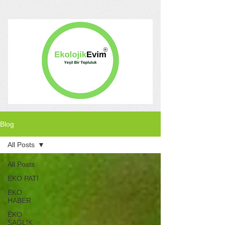
Blog
All Posts
All Posts
EKO PATİ
EKO
HABER
EKO
SAĞLIK