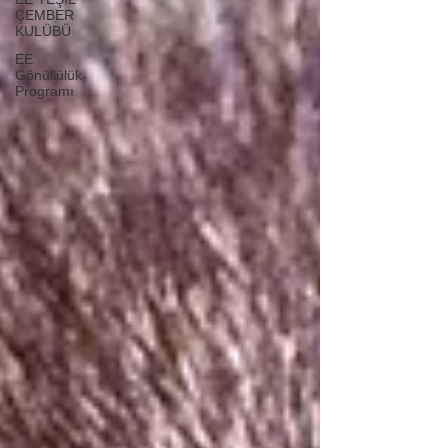
ÇEMBER
KULÜBÜ
EE
Gönüllülük
Programı