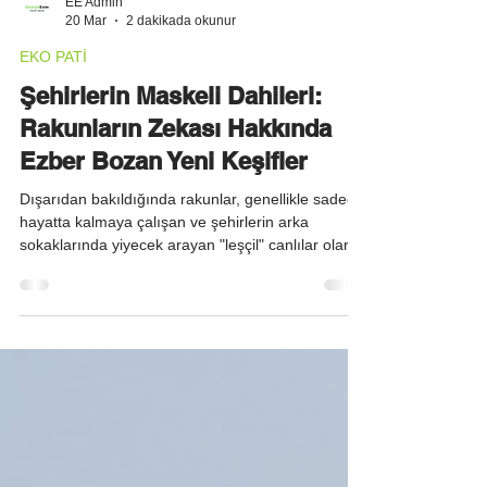
EE Admin
20 Mar
2 dakikada okunur
EKO PATİ
Şehirlerin Maskeli Dahileri:
Rakunların Zekası Hakkında
Ezber Bozan Yeni Keşifler
Dışarıdan bakıldığında rakunlar, genellikle sadece
hayatta kalmaya çalışan ve şehirlerin arka
sokaklarında yiyecek arayan "leşçil" canlılar olarak
görülür. Ancak son bilimsel bulgular, bu "maskeli"
komşularımızın aslında tahmin ettiğimizden çok
daha derin bir bilişsel kapasiteye sahip olduğunu
gösteriyor. British Columbia Üniversitesi (UBC)
tarafından yürütülen ve sonuçları Independent
tarafından paylaşılan yeni bir çalışma, rakunların
sadece karınlarını doyurmak için değil,