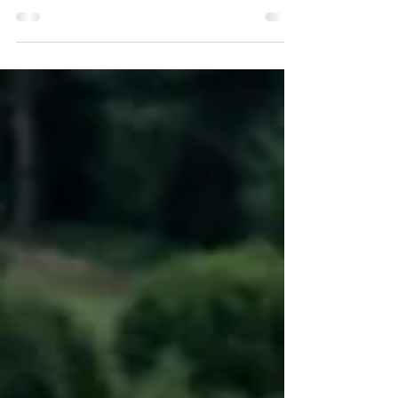
Herbisitler, istenmeyen bitki örtüsünü (yabancı
otları) kontrol etmek veya yok etmek için kullanılan
kimyasal maddelerdir. Tarım,...