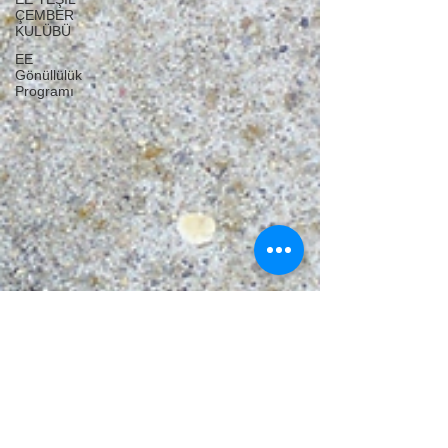
ÇEMBER
KULÜBÜ
EE
Gönüllülük
Programı