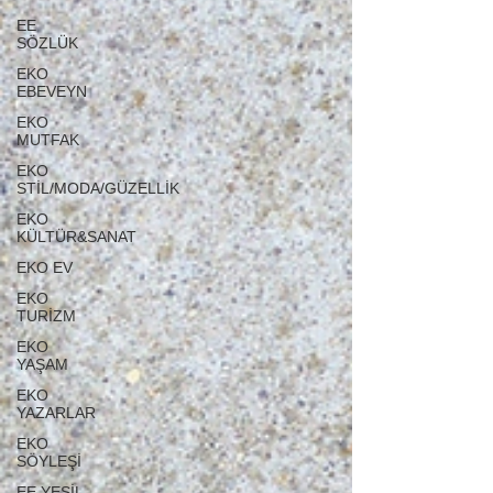
EE
SÖZLÜK
EKO
EBEVEYN
EKO
MUTFAK
EKO
STİL/MODA/GÜZELLİK
EKO
KÜLTÜR&SANAT
EKO EV
EKO
TURİZM
EKO
YAŞAM
EKO
YAZARLAR
EKO
SÖYLEŞİ
EE YEŞİL