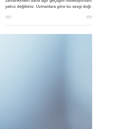
Bu yıl solunum yolu hastalıklarının her
zamankinden daha ağır geçtiğini hissediyorsanız,
yalnız değilsiniz. Uzmanlara göre bu sezgi doğru
ve bu kış gerçekten de farklı. Bunun nedeni tek bir
"mutasyonlu grip" virüsünden çok daha karmaşık
bir tabloya dayanıyor. Yeni Grip Virüsü
Beklenenden Erken Geldi ve Daha Hızlı Yayılıyor
Türkiye'de, ilk olarak Diyarbakır'da tespit edilen ve
yayılması beklenen yeni, mutasyona uğramış bir
H3N2 grip virüsü dolaşımda. Bu varyant, kökeninin
Avus