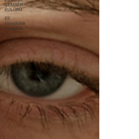
ÇEMBER
KULÜBÜ
EE
Gönüllülük
Programı