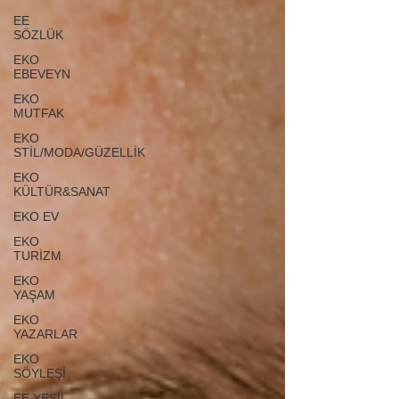
EE
SÖZLÜK
EKO
EBEVEYN
EKO
MUTFAK
EKO
STİL/MODA/GÜZELLİK
EKO
KÜLTÜR&SANAT
EKO EV
EKO
TURİZM
EKO
YAŞAM
EKO
YAZARLAR
EKO
SÖYLEŞİ
EE YEŞİL