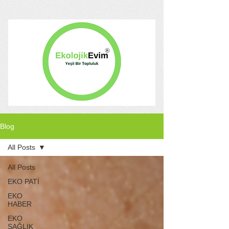
Blog
All Posts
All Posts
EKO PATİ
EKO
HABER
EKO
SAĞLIK