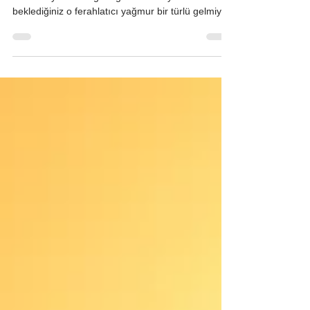
Gök gürlüyor, şimşekler geceyi yırtıyor ve doğa
adeta büyük bir sağanağa hazırlanıyor... Ancak
beklediğiniz o ferahlatıcı yağmur bir türlü gelmiyor.
Gökyüzü ağlıyor ama gözyaşları yere düşmeden
kuruyup gidiyor. İşte bu "sessiz ama yakıcı" doğa
olayına Kuru Fırtına diyoruz. Özellikle yaz
aylarında ormanlarımızın en büyük korkulu rüyası
olan bu fenomen, aslında doğanın kendi içinde
yaşadığı bir illüzyon gibidir. Kısa Tanım Kuru
Fırtına; şimşek ve gök gürültüsünün eşlik ettiği