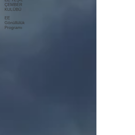
ÇEMBER
KULÜBÜ
EE
Gönüllülük
Programı