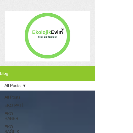
Blog
All Posts
All Posts
EKO PATİ
EKO
HABER
EKO
SAĞLIK