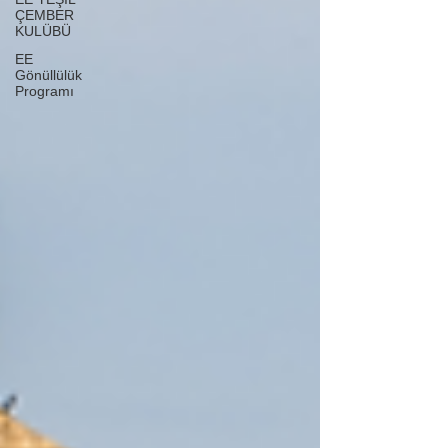
ÇEMBER
KULÜBÜ
EE
Gönüllülük
Programı