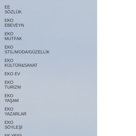
EE
SÖZLÜK
EKO
EBEVEYN
EKO
MUTFAK
EKO
STİL/MODA/GÜZELLİK
EKO
KÜLTÜR&SANAT
EKO EV
EKO
TURİZM
EKO
YAŞAM
EKO
YAZARLAR
EKO
SÖYLEŞİ
EE YEŞİL