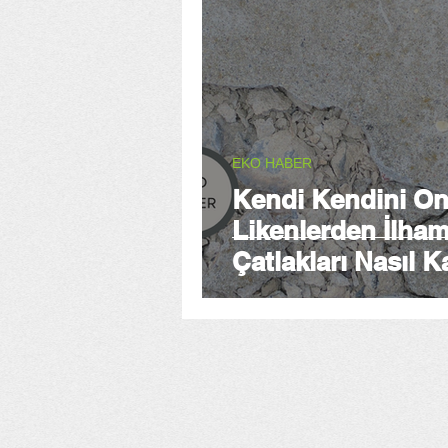
EKO HABER
Kendi Kendini On
Likenlerden İlham
Çatlakları Nasıl 