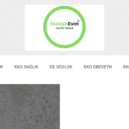
ER
EKO SAĞLIK
EE SÖZLÜK
EKO EBEVEYN
EK
EKO KÜLTÜR&SANAT
EKO EV
EKO TURİZM
EKO Y
MBER KULÜBÜ
EE Gönüllülük Programı