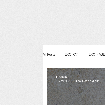
All Posts
EKO PATİ
EKO HAB
EKO STİL/MODA/GÜZELLİK
EE Admin
19 May 2025
3 dakikada okunur
EKO SÖYLEŞİ
EE YEŞİL ÇE