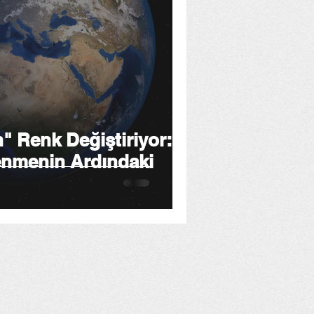
" Renk Değiştiriyor:
lenmenin Ardındaki