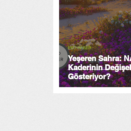
EKO HABER
Yeşeren Sahra: N
Kaderinin Değişeb
Gösteriyor?