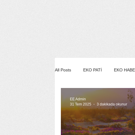
All Posts
EKO PATİ
EKO HAB
EKO STİL/MODA/GÜZELLİK
EE Admin
31 Tem 2025
3 dakikada okunur
EKO SÖYLEŞİ
EE YEŞİL ÇE