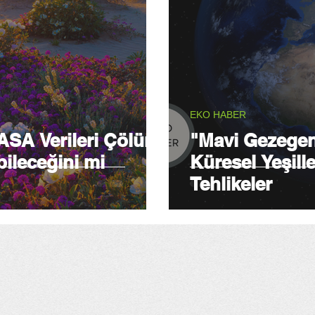
EKO HABER
ASA Verileri Çölün
"Mavi Gezegen
ileceğini mi
Küresel Yeşil
Tehlikeler