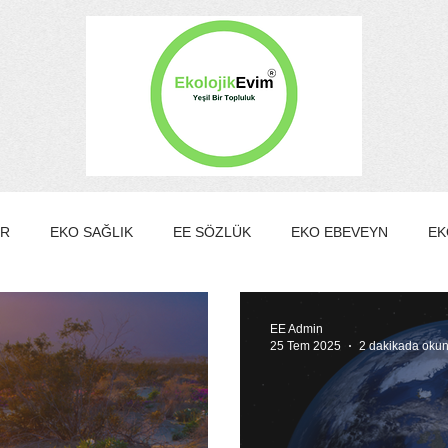
ER
EKO SAĞLIK
EE SÖZLÜK
EKO EBEVEYN
EK
EKO KÜLTÜR&SANAT
EKO EV
EKO TURİZM
EKO Y
EE Admin
25 Tem 2025
2 dakikada oku
MBER KULÜBÜ
EE Gönüllülük Programı