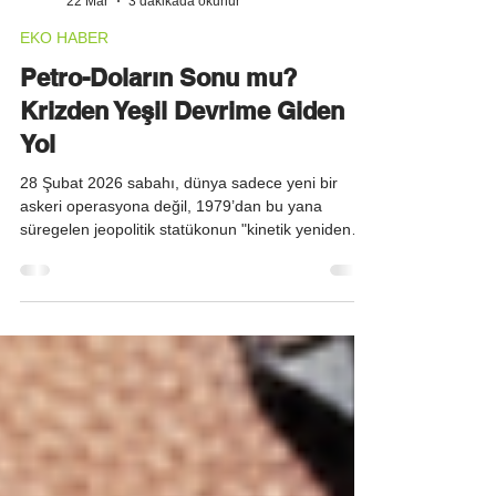
EE Admin
22 Mar
3 dakikada okunur
EKO HABER
Petro-Doların Sonu mu?
Krizden Yeşil Devrime Giden
Yol
28 Şubat 2026 sabahı, dünya sadece yeni bir
askeri operasyona değil, 1979’dan bu yana
süregelen jeopolitik statükonun "kinetik yeniden
mühendislik" süreciyle tasfiye edilişine uyandı.
ABD’nin "Destansı Öfke" (Operation Epic Fury) ve
İsrail’in "Kükreyen Aslan" (Operation Roaring Lion)
operasyonları, bölgedeki güç dengelerini geri
dönülemez bir eşiğe taşıdı. ABD Başkanı Trump’ın
yayınladığı video mesajda Tahran için "kayıtsız
şartsız teslimiyet" çağrısı yapması, Katar Enerji