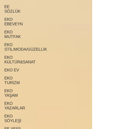
EE
SÖZLÜK
EKO
EBEVEYN
EKO
MUTFAK
EKO
STİL/MODA/GÜZELLİK
EKO
KÜLTÜR&SANAT
EKO EV
EKO
TURİZM
EKO
YAŞAM
EKO
YAZARLAR
EKO
SÖYLEŞİ
EE YEŞİL