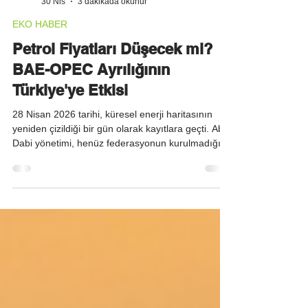
EE Admin
30 Nis
3 dakikada okunur
EKO HABER
Petrol Fiyatları Düşecek mi?
BAE-OPEC Ayrılığının
Türkiye'ye Etkisi
28 Nisan 2026 tarihi, küresel enerji haritasının
yeniden çizildiği bir gün olarak kayıtlara geçti. Abu
Dabi yönetimi, henüz federasyonun kurulmadığı
1967 yılından bu yana devam eden 60 yıllık
üyeliğini sonlandırarak, 1 Mayıs 2026 itibarıyla
OPEC ve OPEC+ ittifakından ayrılacağını resmen
duyurdu. Kartelin 65 yıllık tarihindeki bu en sarsıcı
kopuş, petrol piyasalarında kolektif fiyat
yönetiminin yerini "ulusal çıkar odaklı" bağımsız
stratejilere bıraktığı yeni bir dönemin işare