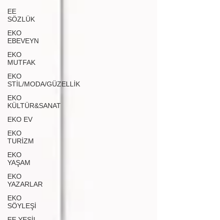
EE
SÖZLÜK
EKO
EBEVEYN
EKO
MUTFAK
EKO
STİL/MODA/GÜZELLİK
EKO
KÜLTÜR&SANAT
EKO EV
EKO
TURİZM
EKO
YAŞAM
EKO
YAZARLAR
EKO
SÖYLEŞİ
EE YEŞİL