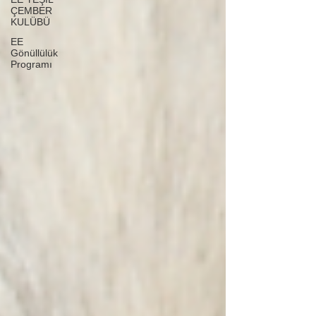
ÇEMBER
KULÜBÜ
EE
Gönüllülük
Programı