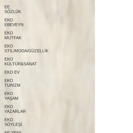
EE
SÖZLÜK
EKO
EBEVEYN
EKO
MUTFAK
EKO
STİL/MODA/GÜZELLİK
EKO
KÜLTÜR&SANAT
EKO EV
EKO
TURİZM
EKO
YAŞAM
EKO
YAZARLAR
EKO
SÖYLEŞİ
EE YEŞİL