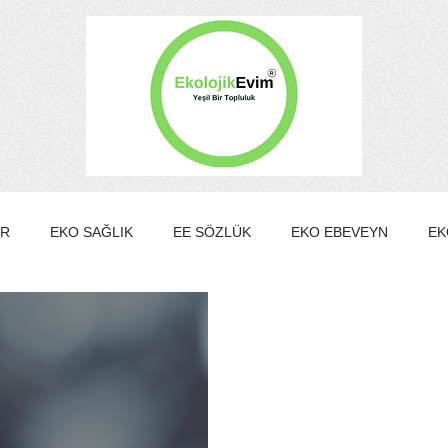
ER
EKO SAĞLIK
EE SÖZLÜK
EKO EBEVEYN
EK
EKO KÜLTÜR&SANAT
EKO EV
EKO TURİZM
EKO Y
MBER KULÜBÜ
EE Gönüllülük Programı