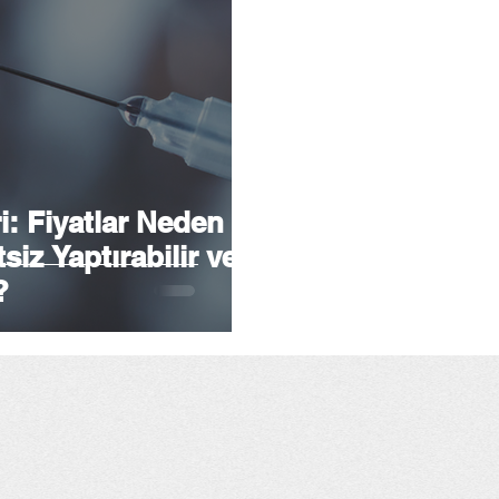
i: Fiyatlar Neden
siz Yaptırabilir ve
?