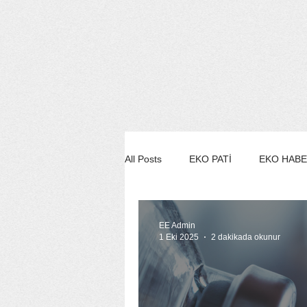
All Posts
EKO PATİ
EKO HAB
EKO STİL/MODA/GÜZELLİK
EE Admin
1 Eki 2025
2 dakikada okunur
EKO SÖYLEŞİ
EE YEŞİL ÇE