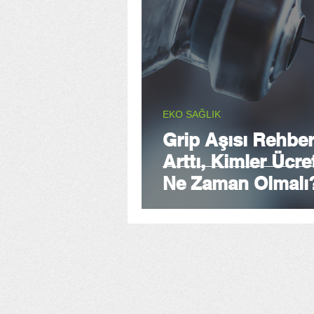
EKO SAĞLIK
Grip Aşısı Rehber
Arttı, Kimler Ücret
Ne Zaman Olmalı