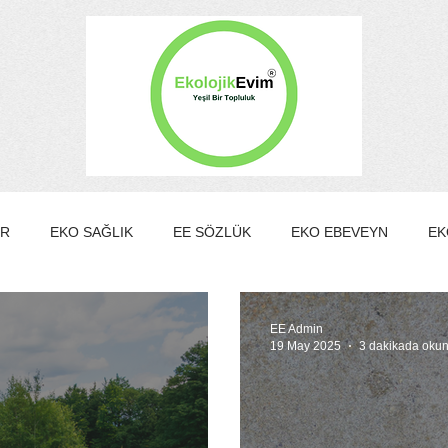
ER
EKO SAĞLIK
EE SÖZLÜK
EKO EBEVEYN
EK
EKO KÜLTÜR&SANAT
EKO EV
EKO TURİZM
EKO Y
EE Admin
19 May 2025
3 dakikada oku
MBER KULÜBÜ
EE Gönüllülük Programı