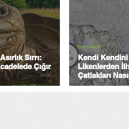
EKO HABER
sırlık Sırrı:
Kendi Kendini
cadelede Çığır
Likenlerden İl
Çatlakları Nas