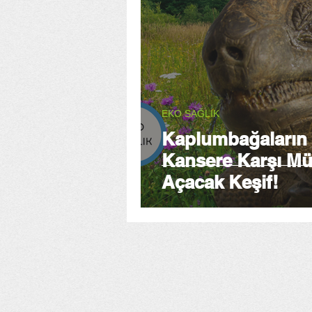
EKO SAĞLIK
Kaplumbağaların A
Kansere Karşı Mü
Açacak Keşif!