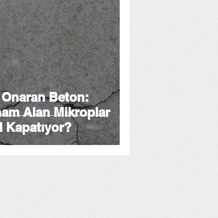
 Onaran Beton:
ham Alan Mikroplar
ıl Kapatıyor?