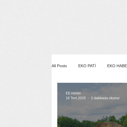
All Posts
EKO PATİ
EKO HAB
EKO STİL/MODA/GÜZELLİK
EE Admin
16 Tem 2025
2 dakikada okunur
EKO SÖYLEŞİ
EE YEŞİL ÇE