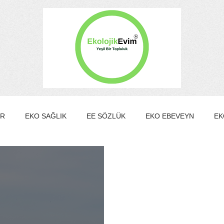
ER
EKO SAĞLIK
EE SÖZLÜK
EKO EBEVEYN
EK
EKO KÜLTÜR&SANAT
EKO EV
EKO TURİZM
EKO Y
MBER KULÜBÜ
EE Gönüllülük Programı