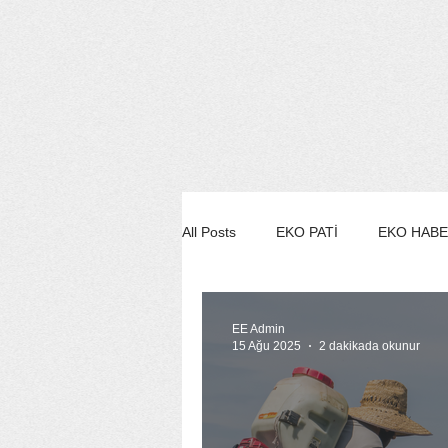
All Posts
EKO PATİ
EKO HAB
EKO STİL/MODA/GÜZELLİK
EE Admin
15 Ağu 2025
2 dakikada okunur
EKO SÖYLEŞİ
EE YEŞİL ÇE