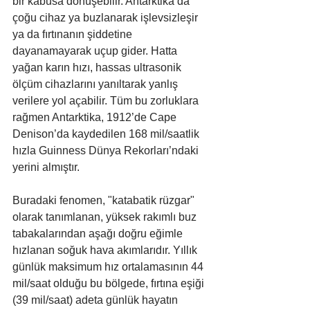
bir kabusa dönüşebilir. Antarktika’da 
çoğu cihaz ya buzlanarak işlevsizleşir 
ya da fırtınanın şiddetine 
dayanamayarak uçup gider. Hatta 
yağan karın hızı, hassas ultrasonik 
ölçüm cihazlarını yanıltarak yanlış 
verilere yol açabilir. Tüm bu zorluklara 
rağmen Antarktika, 1912’de Cape 
Denison’da kaydedilen 168 mil/saatlik 
hızla Guinness Dünya Rekorları’ndaki 
yerini almıştır.
Buradaki fenomen, "katabatik rüzgar" 
olarak tanımlanan, yüksek rakımlı buz 
tabakalarından aşağı doğru eğimle 
hızlanan soğuk hava akımlarıdır. Yıllık 
günlük maksimum hız ortalamasının 44 
mil/saat olduğu bu bölgede, fırtına eşiği 
(39 mil/saat) adeta günlük hayatın 