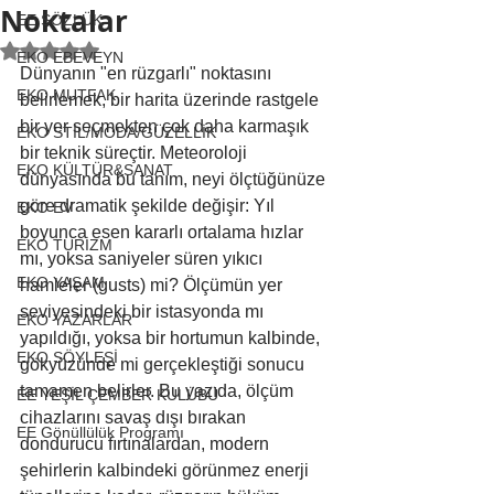
Noktalar
EE SÖZLÜK
5 üzerinden NaN yıldız
EKO EBEVEYN
Dünyanın "en rüzgarlı" noktasını 
EKO MUTFAK
belirlemek, bir harita üzerinde rastgele 
bir yer seçmekten çok daha karmaşık 
EKO STİL/MODA/GÜZELLİK
bir teknik süreçtir. Meteoroloji 
EKO KÜLTÜR&SANAT
dünyasında bu tanım, neyi ölçtüğünüze 
göre dramatik şekilde değişir: Yıl 
EKO EV
boyunca esen kararlı ortalama hızlar 
EKO TURİZM
mı, yoksa saniyeler süren yıkıcı 
EKO YAŞAM
hamleler (gusts) mi? Ölçümün yer 
seviyesindeki bir istasyonda mı 
EKO YAZARLAR
yapıldığı, yoksa bir hortumun kalbinde, 
EKO SÖYLEŞİ
gökyüzünde mi gerçekleştiği sonucu 
tamamen belirler. Bu yazıda, ölçüm 
EE YEŞİL ÇEMBER KULÜBÜ
cihazlarını savaş dışı bırakan 
EE Gönüllülük Programı
dondurucu fırtınalardan, modern 
şehirlerin kalbindeki görünmez enerji 