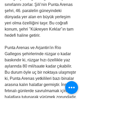
sınırlarını zorlar. Şili’nin Punta Arenas 
şehri, 46. paralelin güneyindeki 
dünyada yer alan en büyük yerleşim 
yeri olma özelliğini taşır. Bu coğrafi 
konum, şehri "Kükreyen Kırklar"ın tam 
hedefi haline getirir.
Punta Arenas ve Arjantin'in Rio 
Gallegos şehirlerinde rüzgar o kadar 
baskındır ki, rüzgar hızı özellikle yaz 
aylarında 80 mil/saate kadar çıkabilir. 
Bu durum öyle uç bir noktaya ulaşmıştır 
ki, Punta Arenas yetkilileri bazı binalar 
arasına kalın halatlar germiştir. İnsanlar, 
fırtınalı günlerde savrulmamak için bu 
halatlara tutunarak yürümek zorundadır. 
Rüzgar burada sadece bir hava 
durumu değil, mimariyi ve sosyal 