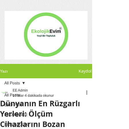
Kaydol
Yazı
All Posts
EE Admin
All Posts
17 Mar
4 dakikada okunur
Dünyanın En Rüzgarlı
EKO PATİ
Yerleri: Ölçüm
EKO HABER
Cihazlarını Bozan
EKO SAĞLIK