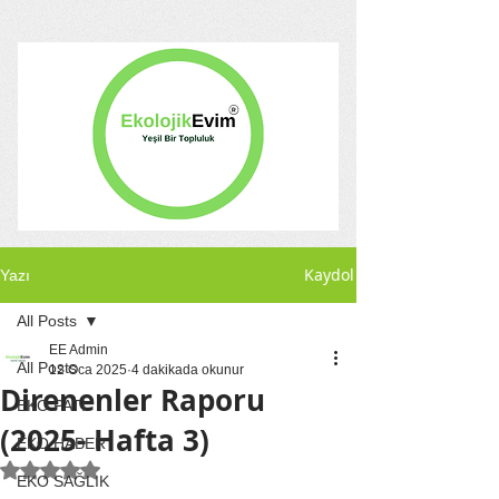
Kaydol
Yazı
All Posts
EE Admin
All Posts
12 Oca 2025
4 dakikada okunur
Direnenler Raporu
EKO PATİ
(2025- Hafta 3)
EKO HABER
5 üzerinden NaN yıldız
EKO SAĞLIK