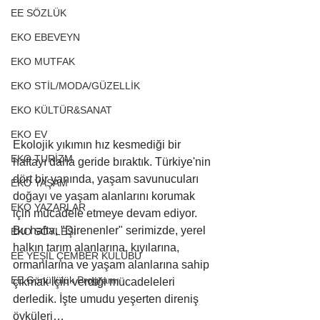
EE SÖZLÜK
EKO EBEVEYN
EKO MUTFAK
EKO STİL/MODA/GÜZELLİK
EKO KÜLTÜR&SANAT
EKO EV
Ekolojik yıkımın hız kesmediği bir 
EKO TURİZM
haftayı daha geride bıraktık. Türkiye'nin 
dört bir yanında, yaşam savunucuları 
EKO YAŞAM
doğayı ve yaşam alanlarını korumak 
EKO YAZARLAR
için mücadele etmeye devam ediyor. 
Bu hafta, "Direnenler" serimizde, yerel 
EKO SÖYLEŞİ
halkın tarım alanlarına, kıyılarına, 
EE YEŞİL ÇEMBER KULÜBÜ
ormanlarına ve yaşam alanlarına sahip 
EE Gönüllülük Programı
çıkmak için verdiği mücadeleleri 
derledik. İşte umudu yeşerten direniş 
öyküleri…