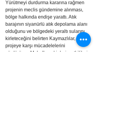
Yürütmeyi durdurma kararına rağmen 
projenin meclis gündemine alınması, 
bölge halkında endişe yarattı. Atık 
barajının siyanürlü atık depolama alanı 
olduğunu ve bölgedeki yeraltı sularını 
kirleteceğini belirten Kaymazlılar, 
projeye karşı mücadelelerini 
sürdürüyor. Mahalle sakinleri, yetkilileri 
doğayı ve insan sağlığını tehdit eden 
bu projeden vazgeçmeye çağırıyor.
Eskişehirliler'den İl Çevre Müdürü'ne 
İstifa Çağrısı!
Eskişehir Çevre Koruma ve Geliştirme 
Derneği (ESÇEVDER), Eskişehir İl 
Çevre ve Şehircilik Müdürü Hikmet 
Çelik'i istifaya davet etti. ESÇEVDER, 
Hikmet Çelik'in, Koza Altın İşletmeleri 