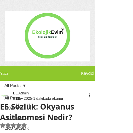
Kaydol
Yazı
All Posts
EE Admin
All Posts
9 May 2025
1 dakikada okunur
EE Sözlük: Okyanus
EKO PATİ
Asitlenmesi Nedir?
EKO HABER
5 üzerinden NaN yıldız
EKO SAĞLIK