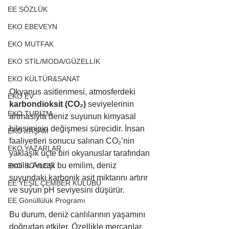
EE SÖZLÜK
EKO EBEVEYN
EKO MUTFAK
EKO STİL/MODA/GÜZELLİK
EKO KÜLTÜR&SANAT
Okyanus asitlenmesi, atmosferdeki 
EKO EV
karbondioksit (CO₂)
 seviyelerinin 
EKO TURİZM
artmasıyla deniz suyunun kimyasal 
bileşiminin değişmesi sürecidir. İnsan 
EKO YAŞAM
faaliyetleri sonucu salınan CO₂’nin 
EKO YAZARLAR
yaklaşık üçte biri okyanuslar tarafından 
emilir. Ancak bu emilim, deniz 
EKO SÖYLEŞİ
suyundaki karbonik asit miktarını artırır 
EE YEŞİL ÇEMBER KULÜBÜ
ve suyun pH seviyesini düşürür.
EE Gönüllülük Programı
Bu durum, deniz canlılarının yaşamını 
doğrudan etkiler. Özellikle mercanlar, 