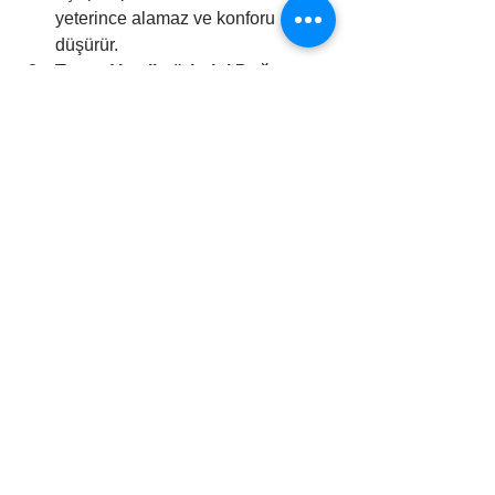
yeterince alamaz ve konforu 
düşürür.
Tavan Vantilatörlerini Doğru 
Yönde Döndürün:
 Yaz aylarında 
tavan vantilatörünüzün saat 
yönünün tersine döndüğünden 
emin olun. Bu, serin havayı aşağı 
doğru iterek odanın daha hızlı 
serinlemesine yardımcı olur.
Vantilatörleri Sadece Odadayken 
Çalıştırın:
 Vantilatörler insanları 
serinlettiği için, odada kimse 
yokken çalıştırmak gereksiz enerji 
israfıdır. Odadan çıkarken 
vantilatörü kapatmayı unutmayın.
HVAC Bakımını İhmal 
Etmeyin:
 Klimanızın hava 
filtrelerini düzenli olarak değiştirin 