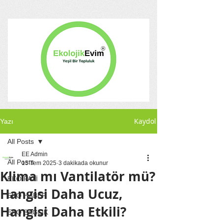
Kaydol
Yazı
All Posts
EE Admin
All Posts
15 Tem 2025
3 dakikada okunur
Klima mı Vantilatör mü?
EKO PATİ
Hangisi Daha Ucuz,
EKO HABER
Hangisi Daha Etkili?
EKO SAĞLIK