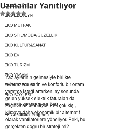
Uzmanlar Yanıtlıyor
EE SÖZLÜK
5 üzerinden NaN yıldız
EKO EBEVEYN
EKO MUTFAK
EKO STİL/MODA/GÜZELLİK
EKO KÜLTÜR&SANAT
EKO EV
EKO TURİZM
EKO YAŞAM
Yaz aylarının gelmesiyle birlikte 
evlerimizde serin ve konforlu bir ortam 
EKO YAZARLAR
yaratma isteği artarken, ay sonunda 
EKO SÖYLEŞİ
gelen yüksek elektrik faturaları da 
EE YEŞİL ÇEMBER KULÜBÜ
kaçınılmaz olabiliyor. Pek çok kişi, 
klimaya daha ekonomik bir alternatif 
EE Gönüllülük Programı
olarak vantilatörlere yöneliyor. Peki, bu 
gerçekten doğru bir strateji mi? 