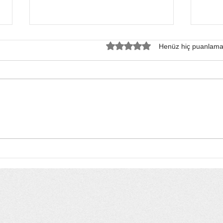
5 üzerinden 0 yıldız
Henüz hiç puanlama
Bursa’nın Kızıl Geyikleri:
Lael
Ekolojik Bir Mirasın İhale
Aşır
Masasındaki Tasfiyesi
Dur
Rek