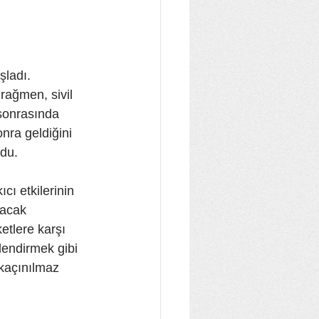
şladı. 
rağmen, sivil 
sonrasında 
nra geldiğini 
ldu.
cı etkilerinin 
nacak 
etlere karşı 
lendirmek gibi 
 kaçınılmaz 