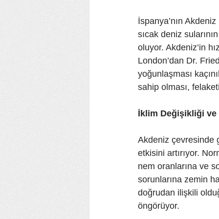
İspanya’nın Akdeniz k
sıcak deniz sularını
oluyor. Akdeniz’in hı
London’dan Dr. Friede
yoğunlaşması kaçınıl
sahip olması, felaket
İklim Değişikliği ve
Akdeniz çevresinde gö
etkisini artırıyor. N
nem oranlarına ve s
sorunlarına zemin hazı
doğrudan ilişkili old
öngörüyor.