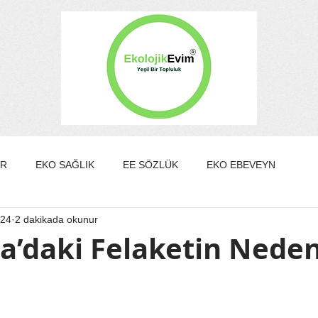
ER
EKO SAĞLIK
EE SÖZLÜK
EKO EBEVEYN
024
2 dakikada okunur
DA/GÜZELLİK
EKO KÜLTÜR&SANAT
EKO EV
a’daki Felaketin Nede
EKO YAZARLAR
EKO SÖYLEŞİ
ldız