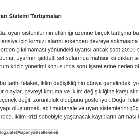
arı Sistemi Tartışmaları
a, uyarı sistemlerinin etkinliği üzerine birçok tartışma ba
alensiya için kırmızı alarmı erkenden devreye sokmasına 
lerden çıkılmaması yönündeki uyarısı ancak saat 20:00 
urlar, uyarının şiddetli sel sularında mahsur kaldıktan so
rum krizin yönetimi konusunda soru işaretlerine neden o
tarihi felaket, iklim değişikliğinin dünya genelindeki yıkı
ür olaylar, çevreyi koruma ve iklim değişikliğine karşı alı
seçenek değil, zorunluluk olduğunu gösteriyor. Doğal felak
tyapı oluşturmak, acil müdahale ve uyarı sistemlerini güç
rece, iklim krizi sebebiyle yaşanacak kayıpların artması
doğalafet
#ispanya
#selfelaketi