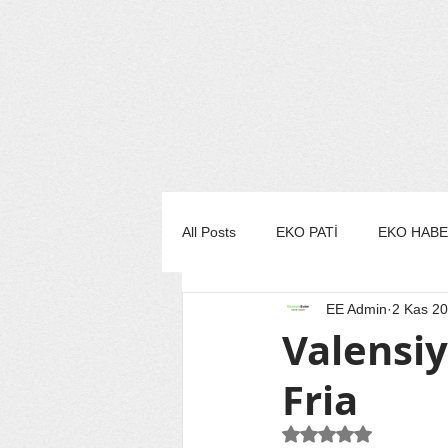
All Posts
EKO PATİ
EKO HAB
EE Admin
2 Kas 2
EKO MUTFAK
EKO STİL/MO
Valensiy
Fria
EKO TURİZM
EKO YAŞAM
5 üzerinden NaN yı