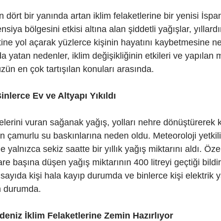
 dört bir yanında artan iklim felaketlerine bir yenisi İspa
nsiya bölgesini etkisi altına alan şiddetli yağışlar, yıllar
etine yol açarak yüzlerce kişinin hayatını kaybetmesine n
da yatan nedenler, iklim değişikliğinin etkileri ve yapılan
üzün en çok tartışılan konuları arasında.
inlerce Ev ve Altyapı Yıkıldı
elerini vuran sağanak yağış, yolları nehre dönüştürerek kö
n çamurlu su baskınlarına neden oldu. Meteoroloji yetkilil
ge yalnızca sekiz saatte bir yıllık yağış miktarını aldı. Özel
e başına düşen yağış miktarının 400 litreyi geçtiği bildiri
ayıda kişi hala kayıp durumda ve binlerce kişi elektrik y
 durumda.
kdeniz İklim Felaketlerine Zemin Hazırlıyor