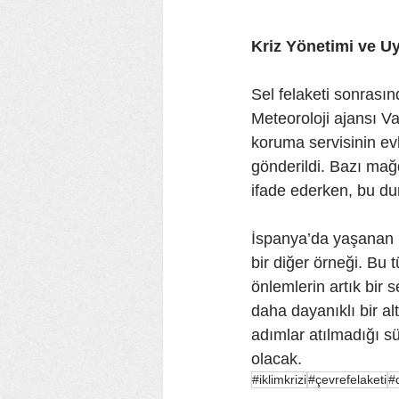
Kriz Yönetimi ve Uy
Sel felaketi sonrasınd
Meteoroloji ajansı V
koruma servisinin ev
gönderildi. Bazı mağd
ifade ederken, bu du
İspanya’da yaşanan bu 
bir diğer örneği. Bu t
önlemlerin artık bir 
daha dayanıklı bir al
adımlar atılmadığı sü
olacak.
#iklimkrizi
#çevrefelaketi
#