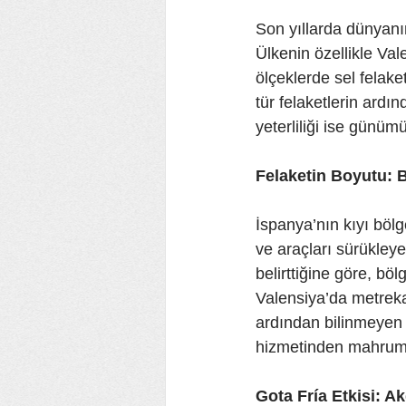
Son yıllarda dünyanın
Ülkenin özellikle Vale
ölçeklerde sel felak
tür felaketlerin ardın
yeterliliği ise günüm
Felaketin Boyutu: B
İspanya’nın kıyı bölg
ve araçları sürükleye
belirttiğine göre, böl
Valensiya’da metrekar
ardından bilinmeyen s
hizmetinden mahrum
Gota Fría Etkisi: A