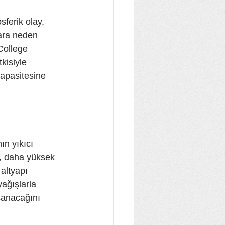
sferik olay, 
ara neden 
College 
kisiyle 
apasitesine 
ın yıkıcı 
ı, daha yüksek 
altyapı 
yağışlarla 
şanacağını 