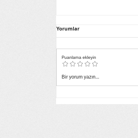
Yorumlar
Puanlama ekleyin
Yeşil Bülten: 22-28 Haziran
Bir yorum yazın...
Haftasında Dünyayı ve
Türkiye'yi Kavuran Çevre
Gündemi