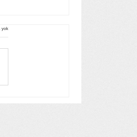
 yok
 Wilcox Neden Durdu?
ı Sıcakların
durduğu Dünya
oru