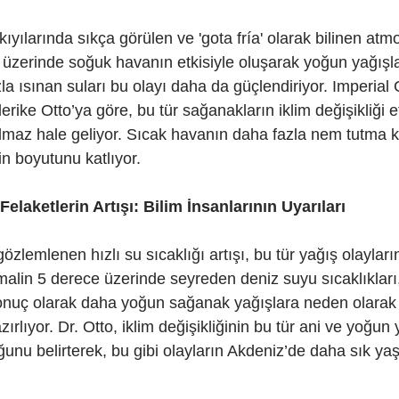
ıyılarında sıkça görülen ve 'gota fría' olarak bilinen atmo
n üzerinde soğuk havanın etkisiyle oluşarak yoğun yağışl
zla ısınan suları bu olayı daha da güçlendiriyor. Imperial 
rike Otto’ya göre, bu tür sağanakların iklim değişikliği et
maz hale geliyor. Sıcak havanın daha fazla nem tutma k
in boyutunu katlıyor.
 Felaketlerin Artışı: Bilim İnsanlarının Uyarıları
zlemlenen hızlı su sıcaklığı artışı, bu tür yağış olayların
ormalin 5 derece üzerinde seyreden deniz suyu sıcaklıklar
onuç olarak daha yoğun sağanak yağışlara neden olarak 
rlıyor. Dr. Otto, iklim değişikliğinin bu tür ani ve yoğun 
uğunu belirterek, bu gibi olayların Akdeniz’de daha sık ya