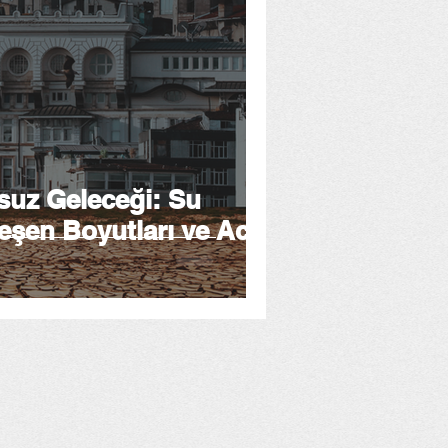
suz Geleceği: Su
leşen Boyutları ve Acil