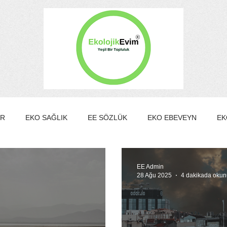
ER
EKO SAĞLIK
EE SÖZLÜK
EKO EBEVEYN
EK
EKO KÜLTÜR&SANAT
EKO EV
EKO TURİZM
EKO Y
EE Admin
28 Ağu 2025
4 dakikada okun
MBER KULÜBÜ
EE Gönüllülük Programı