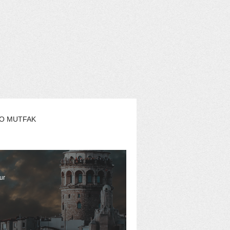
O MUTFAK
AŞAM
EKO YAZARLAR
ur