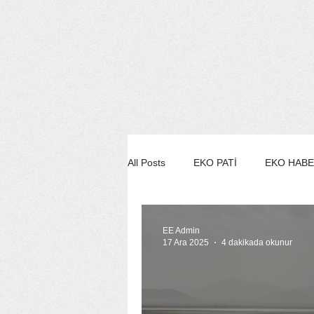
All Posts
EKO PATİ
EKO HAB
EKO STİL/MODA/GÜZELLİK
EE Admin
17 Ara 2025
4 dakikada okunur
EKO SÖYLEŞİ
EE YEŞİL ÇE