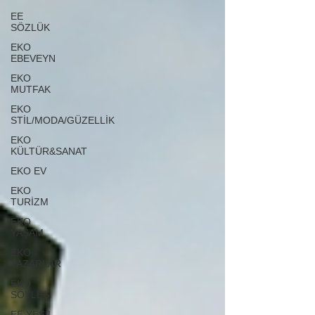
EE
SÖZLÜK
EKO
EBEVEYN
EKO
MUTFAK
EKO
STİL/MODA/GÜZELLİK
EKO
KÜLTÜR&SANAT
EKO EV
EKO
TURİZM
EKO
YAŞAM
EKO
YAZARLAR
EKO
SÖYLEŞİ
EE YEŞİL