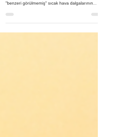
Yaz aylarında dünyayı kavuran, binlerce insanın
ölümüne yol açan ve ekosistemleri yok eden o
"benzeri görülmemiş" sıcak hava dalgalarının...