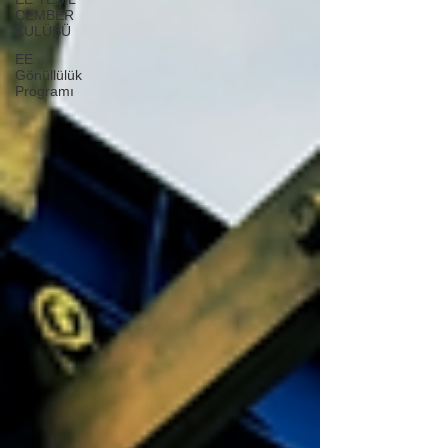
ÇEMBER
KULÜBÜ
EE
Gönüllülük
Programı