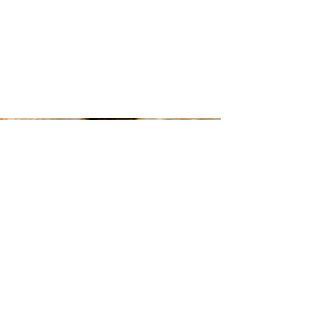
ÇEMBER
KULÜBÜ
EE
Gönüllülük
Programı