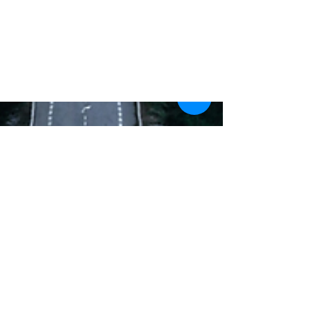
ÇEMBER
KULÜBÜ
EE
Gönüllülük
Programı