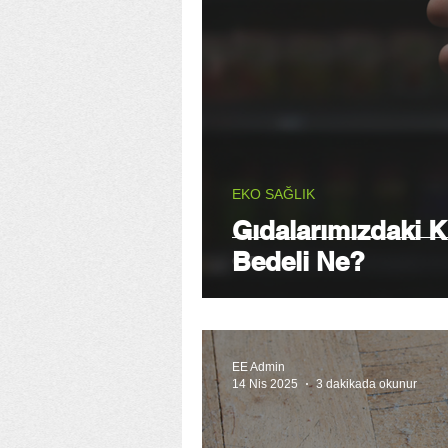
EKO SAĞLIK
Gıdalarımızdaki K
Bedeli Ne?
EE Admin
14 Nis 2025
3 dakikada okunur