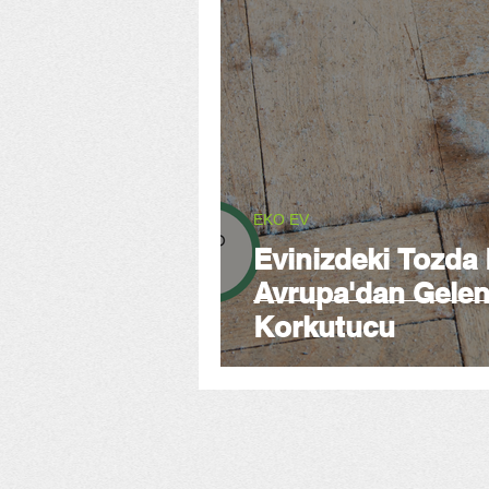
EKO EV
Evinizdeki Tozda 
Avrupa'dan Gelen
Korkutucu