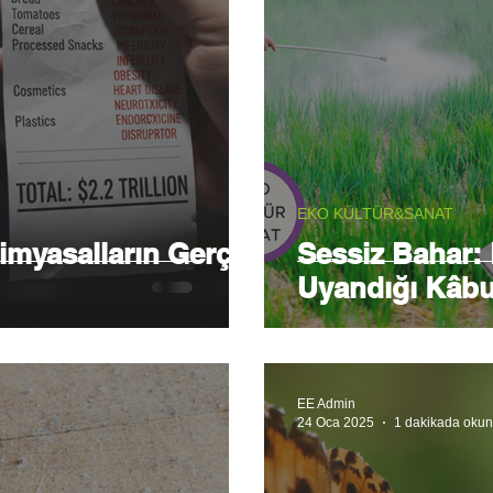
EKO KÜLTÜR&SANAT
imyasalların Gerçek
Sessiz Bahar:
Uyandığı Kâbu
EE Admin
24 Oca 2025
1 dakikada okun