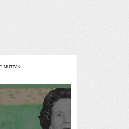
O MUTFAK
AŞAM
EKO YAZARLAR
r