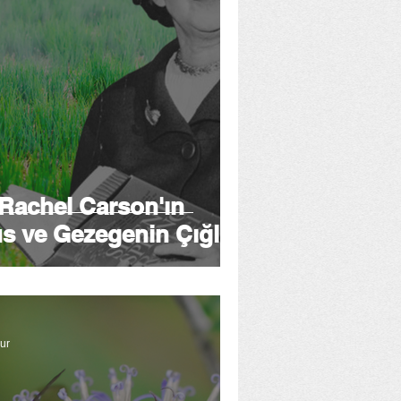
 Rachel Carson'ın
s ve Gezegenin Çığlığı
ur