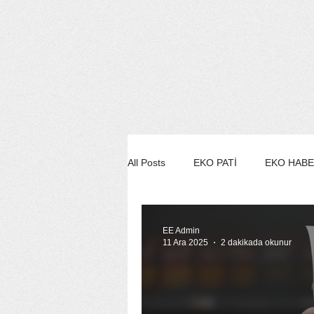
All Posts
EKO PATİ
EKO HAB
EKO STİL/MODA/GÜZELLİK
EE Admin
11 Ara 2025
2 dakikada okunur
EKO SÖYLEŞİ
EE YEŞİL ÇE