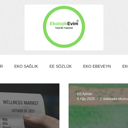
ER
EKO SAĞLIK
EE SÖZLÜK
EKO EBEVEYN
EK
EKO KÜLTÜR&SANAT
EKO EV
EKO TURİZM
EKO Y
EE Admin
8 Ağu 2025
2 dakikada okunu
MBER KULÜBÜ
EE Gönüllülük Programı