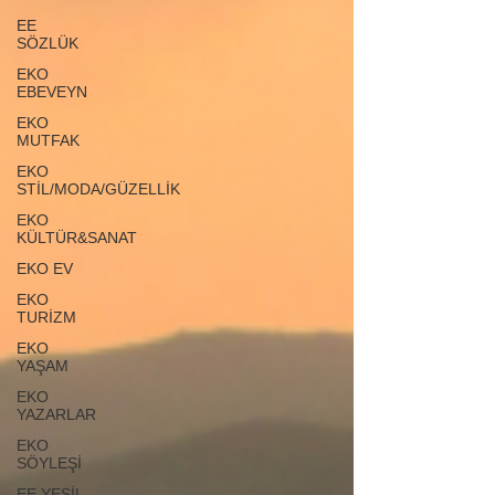
EE
SÖZLÜK
EKO
EBEVEYN
EKO
MUTFAK
EKO
STİL/MODA/GÜZELLİK
EKO
KÜLTÜR&SANAT
EKO EV
EKO
TURİZM
EKO
YAŞAM
EKO
YAZARLAR
EKO
SÖYLEŞİ
EE YEŞİL