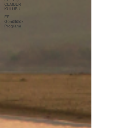
ÇEMBER
KULÜBÜ
EE
Gönüllülük
Programı