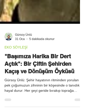
Gürsoy Ünlü
31 Oca
5 dakikada okunur
EKO SÖYLEŞİ
"Başımıza Harika Bir Dert
Açtık": Bir Çiftin Şehirden
Kaçış ve Dönüşüm Öyküsü
Gürsoy Ünlü: Şehir hayatının ritminden yorulan
pek çoğumuzun zihninin bir köşesinde o tanıdık
hayal durur: Her şeyi geride bırakıp toprağa
dokunmak, kendi gıdanı yetiştirmek ve doğanın