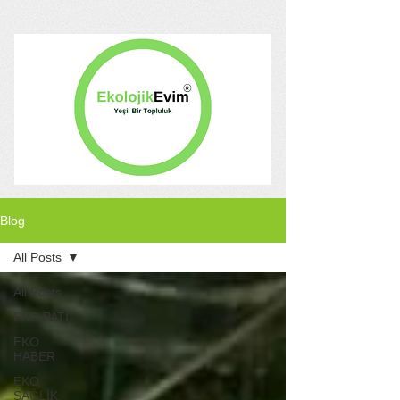
Blog
All Posts
All Posts
EKO PATİ
EKO
HABER
EKO
SAĞLIK