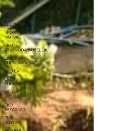
EE
SÖZLÜK
EKO
EBEVEYN
EKO
MUTFAK
EKO
STİL/MODA/GÜZELLİK
EKO
KÜLTÜR&SANAT
EKO EV
EKO
TURİZM
EKO
YAŞAM
EKO
YAZARLAR
EKO
SÖYLEŞİ
EE YEŞİL