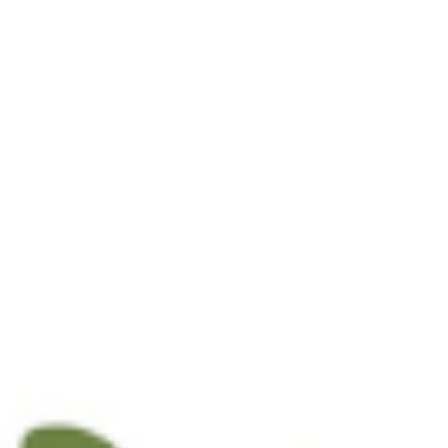
ritmiyle yeniden bağ kurmak. Veteriner hekim
Buse ve tasarımcı Tuğberk, tam da bu hayali
ertelemekten vazgeçip "denemeye değer" diyerek
yola çıkan cesur bir çift. Onların hikayesi,
Kadıköy'den Ege'nin bir köyüne uzanan, romantik
bir kaçıştan çok daha fazlasını, bilinçli bir
dönüşümü anlatıyor.