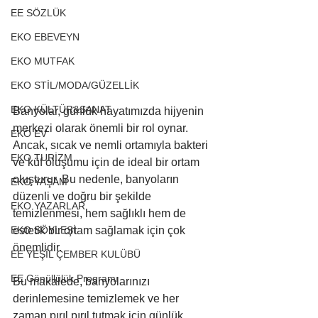
EE SÖZLÜK
EKO EBEVEYN
EKO MUTFAK
EKO STİL/MODA/GÜZELLİK
EKO KÜLTÜR&SANAT
Banyolar, günlük hayatımızda hijyenin 
merkezi olarak önemli bir rol oynar. 
EKO EV
Ancak, sıcak ve nemli ortamıyla bakteri 
EKO TURİZM
ve küf oluşumu için de ideal bir ortam 
oluşturur. Bu nedenle, banyoların 
EKO YAŞAM
düzenli ve doğru bir şekilde 
EKO YAZARLAR
temizlenmesi, hem sağlıklı hem de 
estetik bir ortam sağlamak için çok 
EKO SÖYLEŞİ
önemlidir. 
EE YEŞİL ÇEMBER KULÜBÜ
EE Gönüllülük Programı
Bu makalede, banyolarınızı 
derinlemesine temizlemek ve her 
zaman pırıl pırıl tutmak için günlük, 