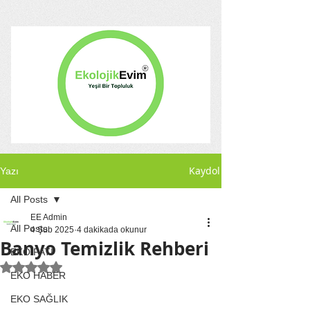
Kaydol
Yazı
All Posts
EE Admin
All Posts
4 Şub 2025
4 dakikada okunur
Banyo Temizlik Rehberi
EKO PATİ
5 üzerinden NaN yıldız
EKO HABER
EKO SAĞLIK