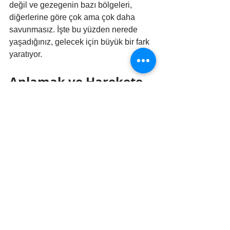
değil ve gezegenin bazı bölgeleri, 
diğerlerine göre çok ama çok daha 
savunmasız. İşte bu yüzden nerede 
yaşadığınız, gelecek için büyük bir fark 
yaratıyor.
Anlamak ve Harekete 
Geçmek
Bu karmaşık ama bir o kadar da önemli 
konuyu özetlemek gerekirse, aklımızda 
tutmamız gereken üç ana nokta var 
Deniz seviyesi yükselişi gerçektir 
ve kıyı topluluklarını ciddi şekilde 
tehdit etmektedir. Bu bir varsayım 
değil, bilimsel olarak ölçülebilir bir 
olgudur.