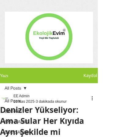
Kaydol
Yazı
All Posts
EE Admin
All Posts
28 Kas 2025
3 dakikada okunur
Denizler Yükseliyor:
EKO PATİ
Ama Sular Her Kıyıda
EKO HABER
Aynı Şekilde mi
EKO SAĞLIK