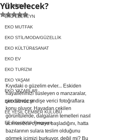
Yükselecek?
EE SÖZLÜK
5 üzerinden NaN yıldız
EKO EBEVEYN
EKO MUTFAK
EKO STİL/MODA/GÜZELLİK
EKO KÜLTÜR&SANAT
EKO EV
EKO TURİZM
EKO YAŞAM
Kıyıdaki o güzelim evler... Eskiden 
EKO YAZARLAR
hayallerimizi süsleyen o manzaralar, 
şimdilerde endişe verici fotoğraflara 
EKO SÖYLEŞİ
konu oluyor. Havadan çekilen 
EE YEŞİL ÇEMBER KULÜBÜ
görüntülerde, dalgaların temelleri nasıl 
EE Gönüllülük Programı
acımasızca oymaya başladığını, hatta 
bazılarının sulara teslim olduğunu 
görmek içimizi burkuyor, değil mi? Bu 