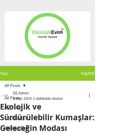
Kaydol
Yazı
All Posts
EE Admin
All Posts
5 Haz 2024
1 dakikada okunur
Ekolojik ve
EKO PATİ
Sürdürülebilir Kumaşlar:
EKO HABER
Geleceğin Modası
EKO SAĞLIK