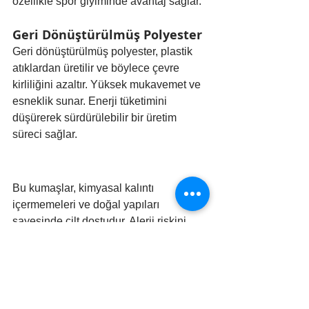
özellikle spor giyiminde avantaj sağlar.
Geri Dönüştürülmüş Polyester
Geri dönüştürülmüş polyester, plastik 
atıklardan üretilir ve böylece çevre 
kirliliğini azaltır. Yüksek mukavemet ve 
esneklik sunar. Enerji tüketimini 
düşürerek sürdürülebilir bir üretim 
süreci sağlar.
Bu kumaşlar, kimyasal kalıntı 
içermemeleri ve doğal yapıları 
sayesinde cilt dostudur. Alerji riskini 
azaltır, nefes alabilir yapıları ile cildi 
tahriş etmez ve nem dengesini korur. 
Doğal antibakteriyel özellikleri, bakteri 
ve mantar oluşumunu engeller, böylece 
sağlıklı bir kullanım sunar.