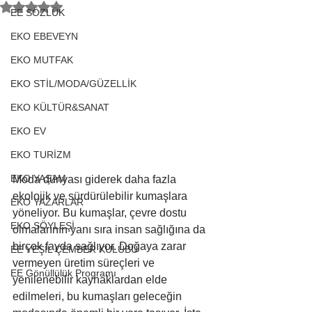
5 üzerinden NaN yıldız
EE SÖZLÜK
EKO EBEVEYN
EKO MUTFAK
EKO STİL/MODA/GÜZELLİK
EKO KÜLTÜR&SANAT
EKO EV
EKO TURİZM
EKO YAŞAM
Moda dünyası giderek daha fazla 
ekolojik ve sürdürülebilir kumaşlara 
EKO YAZARLAR
yöneliyor. Bu kumaşlar, çevre dostu 
EKO SÖYLEŞİ
olmalarının yanı sıra insan sağlığına da 
birçok fayda sağlıyor. Doğaya zarar 
EE YEŞİL ÇEMBER KULÜBÜ
vermeyen üretim süreçleri ve 
EE Gönüllülük Programı
yenilenebilir kaynaklardan elde 
edilmeleri, bu kumaşları geleceğin 