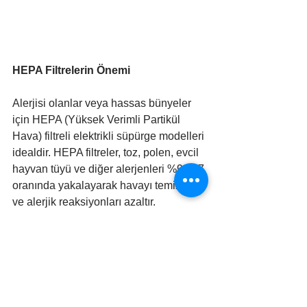
HEPA Filtrelerin Önemi
Alerjisi olanlar veya hassas bünyeler 
için HEPA (Yüksek Verimli Partikül 
Hava) filtreli elektrikli süpürge modelleri 
idealdir. HEPA filtreler, toz, polen, evcil 
hayvan tüyü ve diğer alerjenleri %99,97 
oranında yakalayarak havayı temizler 
ve alerjik reaksiyonları azaltır.
Halı Koruma İpuçları: 
Elektrikli 
süpürgenizin halınıza zarar 
vermesinden endişeleniyorsanız, halı 
koruyucu spreyler kullanabilirsiniz. 
Ancak, halınızın garanti kapsamında 