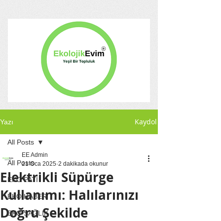
Kaydol
Yazı
All Posts
EE Admin
All Posts
21 Oca 2025
2 dakikada okunur
Elektrikli Süpürge
EKO PATİ
Kullanımı: Halılarınızı
EKO HABER
Doğru Şekilde
EKO SAĞLIK