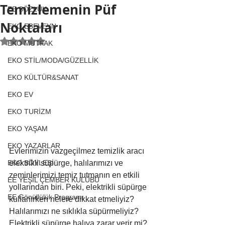
Temizlemenin Püf
EE SÖZLÜK
Noktaları
EKO EBEVEYN
5 üzerinden NaN yıldız
EKO MUTFAK
EKO STİL/MODA/GÜZELLİK
EKO KÜLTÜR&SANAT
EKO EV
EKO TURİZM
EKO YAŞAM
EKO YAZARLAR
Evlerimizin vazgeçilmez temizlik aracı 
elektrikli süpürge, halılarımızı ve 
EKO SÖYLEŞİ
zeminlerimizi temiz tutmanın en etkili 
EE YEŞİL ÇEMBER KULÜBÜ
yollarından biri. Peki, elektrikli süpürge 
EE Gönüllülük Programı
kullanırken nelere dikkat etmeliyiz? 
Halılarımızı ne sıklıkla süpürmeliyiz? 
Elektrikli süpürge halıya zarar verir mi? 