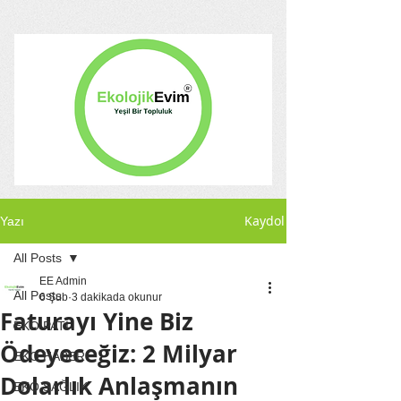
Kaydol
Yazı
All Posts
EE Admin
All Posts
6 Şub
3 dakikada okunur
Faturayı Yine Biz
EKO PATİ
Ödeyeceğiz: 2 Milyar
EKO HABER
Dolarlık Anlaşmanın
EKO SAĞLIK