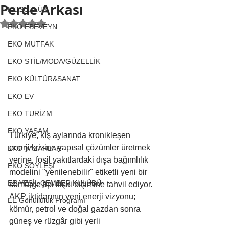
Perde Arkası
EE SÖZLÜK
5 üzerinden NaN yıldız
EKO EBEVEYN
EKO MUTFAK
EKO STİL/MODA/GÜZELLİK
EKO KÜLTÜR&SANAT
EKO EV
EKO TURİZM
EKO YAŞAM
Türkiye, kış aylarında kronikleşen 
enerji krizine yapısal çözümler üretmek 
EKO YAZARLAR
yerine, fosil yakıtlardaki dışa bağımlılık 
EKO SÖYLEŞİ
modelini "yenilenebilir" etiketli yeni bir 
EE YEŞİL ÇEMBER KULÜBÜ
sömürge tipi ilişki biçimine tahvil ediyor. 
AKP iktidarının yeni enerji vizyonu; 
EE Gönüllülük Programı
kömür, petrol ve doğal gazdan sonra 
güneş ve rüzgâr gibi yerli 