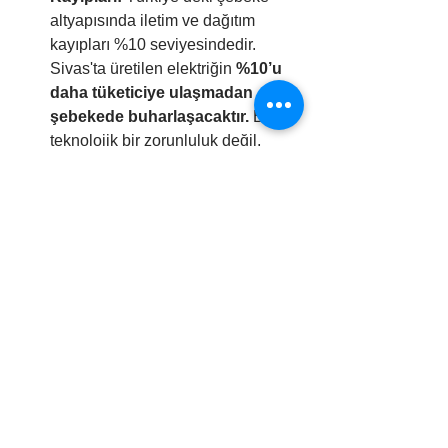
altyapısında iletim ve dağıtım 
kayıpları %10 seviyesindedir. 
Sivas'ta üretilen elektriğin 
%10’u 
daha tüketiciye ulaşmadan 
şebekede buharlaşacaktır.
 Bu, 
teknolojik bir zorunluluk değil, 
yanlış planlamanın bedelidir.
Yeşil Aklama 
(Greenwashing):
 Dünyanın en 
büyük fosil yakıt ihracatçısı olan 
Suudi Arabistan, bu projeyle iklim 
krizindeki sorumluluğunu 
gizlemeye çalışmaktadır. Türkiye 
ise bu "aklama" operasyonuna 
hem pazarını hem de halkın 
bütçesini açarak aracı olmaktadır.