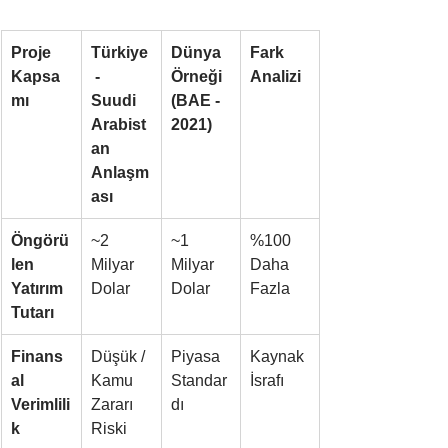
Proje 
Türkiye
Dünya 
Fark 
Kapsa
 - 
Örneği 
Analizi
mı
Suudi 
(BAE - 
Arabist
2021)
an 
Anlaşm
ası
Öngörü
~2 
~1 
%100 
len 
Milyar 
Milyar 
Daha 
Yatırım 
Dolar
Dolar
Fazla
Tutarı
Finans
Düşük / 
Piyasa 
Kaynak 
al 
Kamu 
Standar
İsrafı
Verimlili
Zararı 
dı
k
Riski