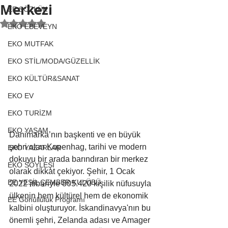
Merkezi
EE SÖZLÜK
5 üzerinden NaN yıldız
EKO EBEVEYN
EKO MUTFAK
EKO STİL/MODA/GÜZELLİK
EKO KÜLTÜR&SANAT
EKO EV
EKO TURİZM
EKO YAŞAM
Danimarka’nın başkenti ve en büyük 
şehri olan Kopenhag, tarihi ve modern 
EKO YAZARLAR
dokuyu bir arada barındıran bir merkez 
EKO SÖYLEŞİ
olarak dikkat çekiyor. Şehir, 1 Ocak 
EE YEŞİL ÇEMBER KULÜBÜ
2022 itibariyle 805.420 kişilik nüfusuyla 
ülkenin hem kültürel hem de ekonomik 
EE Gönüllülük Programı
kalbini oluşturuyor. İskandinavya'nın bu 
önemli şehri, Zelanda adası ve Amager 