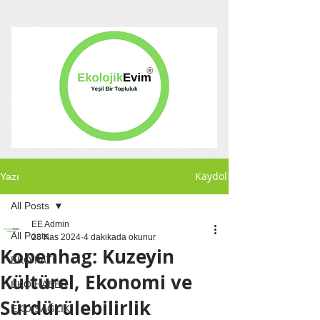
Kaydol
Yazı
All Posts
EE Admin
All Posts
28 Kas 2024
4 dakikada okunur
Kopenhag: Kuzeyin
EKO PATİ
Kültürel, Ekonomi ve
EKO HABER
Sürdürülebilirlik
EKO SAĞLIK