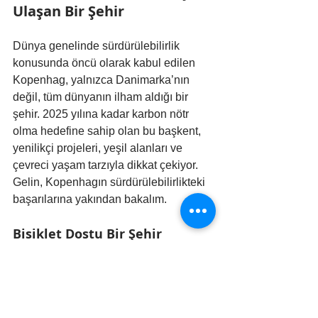
Ulaşan Bir Şehir
Dünya genelinde sürdürülebilirlik 
konusunda öncü olarak kabul edilen 
Kopenhag, yalnızca Danimarka’nın 
değil, tüm dünyanın ilham aldığı bir 
şehir. 2025 yılına kadar karbon nötr 
olma hedefine sahip olan bu başkent, 
yenilikçi projeleri, yeşil alanları ve 
çevreci yaşam tarzıyla dikkat çekiyor. 
Gelin, Kopenhagın sürdürülebilirlikteki 
başarılarına yakından bakalım.
Bisiklet Dostu Bir Şehir
Kopenhagın şehir planlaması, bisikletin 
temel ulaşım aracı olarak 
benimsenmesini sağlayacak şekilde 
tasarlanıyor. Geniş bisiklet yolları, 