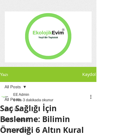
Kaydol
Yazı
All Posts
EE Admin
All Posts
8 Nis
3 dakikada okunur
Saç Sağlığı İçin
EKO PATİ
Beslenme: Bilimin
EKO HABER
Önerdiği 6 Altın Kural
EKO SAĞLIK