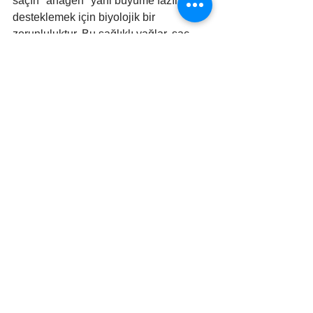
saçın "anagen" yani büyüme fazını 
desteklemek için biyolojik bir 
zorunluluktur. Bu sağlıklı yağlar, saç 
foliküllerindeki enflamasyonu (iltihabı) 
azaltarak saçın erkenden dökülme 
evresine geçmesini engeller. Saç 
derisini içeriden nemlendirerek kepek 
ve kuruluk problemlerini kökten çözen 
Omega-3 için stratejik hedef, 
günde 
1000 mg EPA ve DHA
 birleşimidir. Bu 
doz, saç tellerine doğal bir parlaklık 
kazandırırken saç derisinin doğal yağ 
dengesini koruyarak daha dirençli 
saçların üretilmesini sağlar.