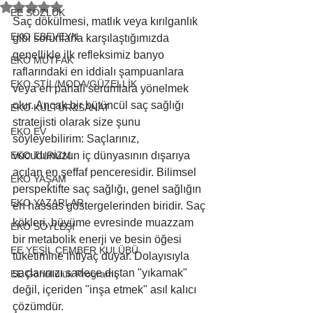
5 üzerinden NaN yıldız
EE SÖZLÜK
Saç dökülmesi, matlık veya kırılganlık 
EKO EBEVEYN
gibi sorunlarla karşılaştığımızda 
genellikle ilk refleksimiz banyo 
EKO MUTFAK
raflarındaki en iddialı şampuanlara 
EKO STİL/MODA/GÜZELLİK
veya en pahalı serumlara yönelmek 
olur. Ancak bir bütüncül saç sağlığı 
EKO KÜLTÜR&SANAT
stratejisti olarak size şunu 
EKO EV
söyleyebilirim: Saçlarınız, 
EKO TURİZM
vücudunuzun iç dünyasının dışarıya 
açılan en şeffaf penceresidir. Bilimsel 
EKO YAŞAM
perspektifte saç sağlığı, genel sağlığın 
EKO YAZARLAR
en hassas göstergelerinden biridir. Saç 
kökleri, büyüme evresinde muazzam 
EKO SÖYLEŞİ
bir metabolik enerji ve besin öğesi 
EE YEŞİL ÇEMBER KULÜBÜ
tüketimine ihtiyaç duyar. Dolayısıyla 
saçlarınızı sadece dıştan "yıkamak" 
EE Gönüllülük Programı
değil, içeriden "inşa etmek" asıl kalıcı 
çözümdür.