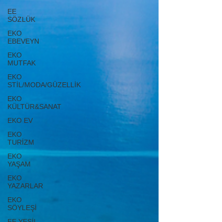
EE
SÖZLÜK
EKO
EBEVEYN
EKO
MUTFAK
EKO
STİL/MODA/GÜZELLİK
EKO
KÜLTÜR&SANAT
EKO EV
EKO
TURİZM
EKO
YAŞAM
EKO
YAZARLAR
EKO
SÖYLEŞİ
EE YEŞİL