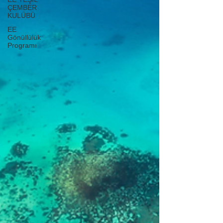
ÇEMBER
KULÜBÜ
EE
Gönüllülük
Programı