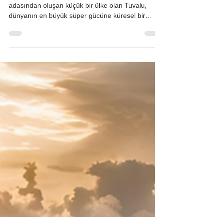
Pasifik Okyanusu'nun ortasında, dokuz mercan
adasından oluşan küçük bir ülke olan Tuvalu,
dünyanın en büyük süper gücüne küresel bir
sahnede meydan okudu. Peki bu cüretkar isyanın
ardında ne yatıyor? Bir yanda, yükselen deniz
seviyelerinin ülkeyi haritadan silmekle tehdit ettiği
varoluşsal bir iklim krizi. Diğer yanda ise Çin'in
diplomatik tanınma karşılığında "yapay adalar inşa
etme" teklifiyle kendini gösteren, ABD ile
arasındaki acımasız jeopolitik nüfuz mücadelesi.
Bir