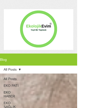
Blog
All Posts
All Posts
EKO PATİ
EKO
HABER
EKO
SAĞLIK