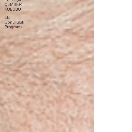
ÇEMBER
KULÜBÜ
EE
Gönüllülük
Programı