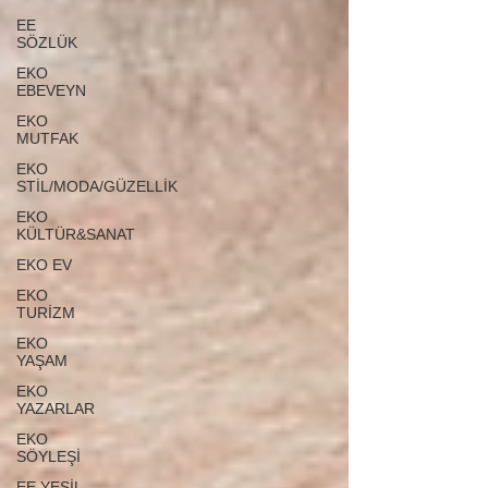
EE
SÖZLÜK
EKO
EBEVEYN
EKO
MUTFAK
EKO
STİL/MODA/GÜZELLİK
EKO
KÜLTÜR&SANAT
EKO EV
EKO
TURİZM
EKO
YAŞAM
EKO
YAZARLAR
EKO
SÖYLEŞİ
EE YEŞİL