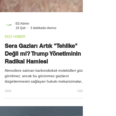
EE Admin
18 Şub
3 dakikada okunur
EKO HABER
Sera Gazları Artık "Tehlike"
Değil mi? Trump Yönetiminin
Radikal Hamlesi
Atmosfere salınan karbondioksit molekülleri gözle
görülmez; ancak bu görünmez gazların
dizginlenmesini sağlayan hukuki mekanizmalar,
modern toplumun güvenli geleceğinin sarsılmaz
zeminini oluşturur. Geçtiğimiz Ocak ayında göreve
dönen Trump yönetiminin, "tehlike tespiti"
(endangerment finding) kararını iptal etmesi, bu