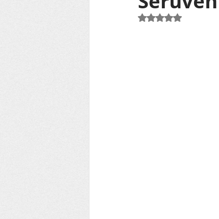
Serüven
EE YEŞİL ÇEMBER KULÜBÜ
5 üzerinden NaN yı