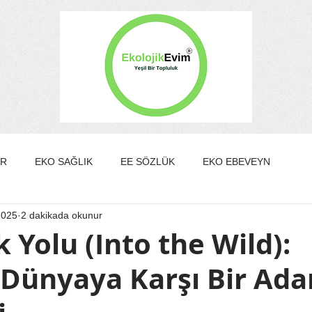
ER
EKO SAĞLIK
EE SÖZLÜK
EKO EBEVEYN
2025
2 dakikada okunur
DA/GÜZELLİK
EKO KÜLTÜR&SANAT
EKO EV
 Yolu (Into the Wild):
Dünyaya Karşı Bir Ad
EKO YAZARLAR
EKO SÖYLEŞİ