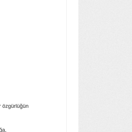
r özgürlüğün 
ğa, 