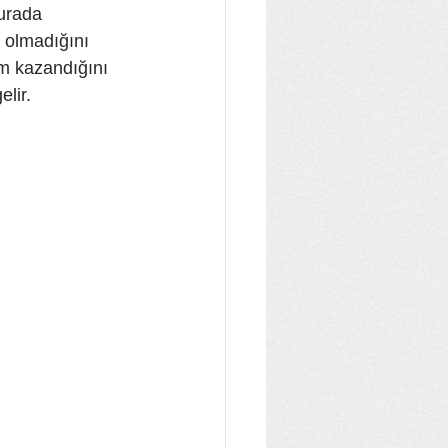
urada 
 olmadığını 
m kazandığını 
elir.