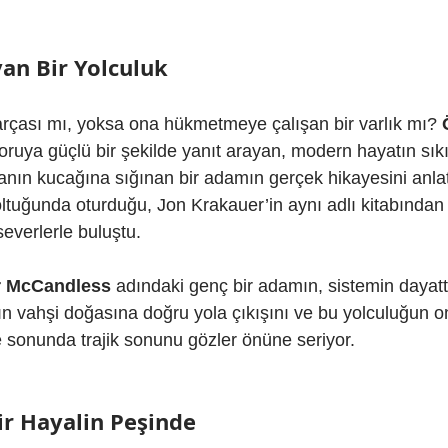
an Bir Yolculuk
arçası mı, yoksa ona hükmetmeye çalışan bir varlık mı? 
soruya güçlü bir şekilde yanıt arayan, modern hayatın sıkı
ğanın kucağına sığınan bir adamın gerçek hikayesini anla
tuğunda oturduğu, Jon Krakauer’in aynı adlı kitabından 
everlerle buluştu.
r McCandless
 adındaki genç bir adamın, sistemin dayatt
n vahşi doğasına doğru yola çıkışını ve bu yolculuğun on
 ve sonunda trajik sonunu gözler önüne seriyor.
ir Hayalin Peşinde