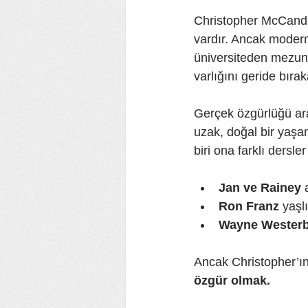
Christopher McCandles
vardır. Ancak modern
üniversiteden mezun o
varlığını geride bıra
Gerçek özgürlüğü ar
uzak, doğal bir yaşam
biri ona farklı dersler
Jan ve Rainey
 
Ron Franz
 yaşl
Wayne Wester
Ancak Christopher’ın 
özgür olmak.