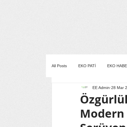
All Posts
EKO PATİ
EKO HAB
EE Admin
28 Mar 
EKO MUTFAK
EKO STİL/MO
Özgürlük
Modern 
EKO TURİZM
EKO YAŞAM