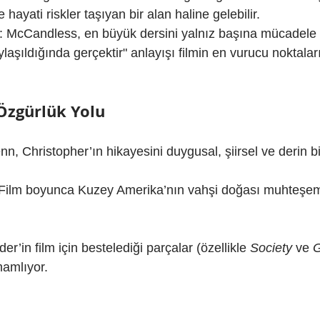
e hayati riskler taşıyan bir alan haline gelebilir.
: McCandless, en büyük dersini yalnız başına mücadele
laşıldığında gerçektir" anlayışı filmin en vurucu noktaları
Özgürlük Yolu
n, Christopher’ın hikayesini duygusal, şiirsel ve derin bi
 Film boyunca Kuzey Amerika’nın vahşi doğası muhteşem 
er’in film için bestelediği parçalar (özellikle 
Society
 ve 
G
mamlıyor.