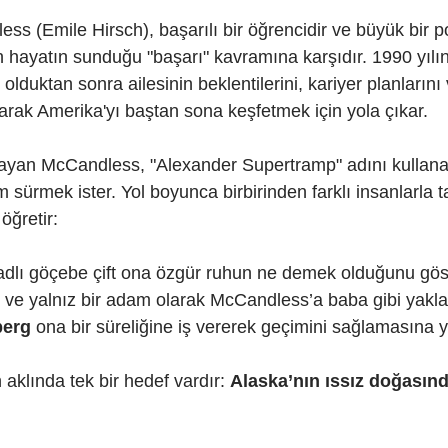
s (Emile Hirsch), başarılı bir öğrencidir ve büyük bir po
 hayatın sunduğu "başarı" kavramına karşıdır. 1990 yılın
lduktan sonra ailesinin beklentilerini, kariyer planlarını
karak Amerika'yı baştan sona keşfetmek için yola çıkar.
ayan McCandless, "Alexander Supertramp" adını kullan
 sürmek ister. Yol boyunca birbirinden farklı insanlarla t
 öğretir:
adlı göçebe çift ona özgür ruhun ne demek olduğunu göst
ı ve yalnız bir adam olarak McCandless’a baba gibi yakla
berg
 ona bir süreliğine iş vererek geçimini sağlamasına y
aklında tek bir hedef vardır: 
Alaska’nın ıssız doğası