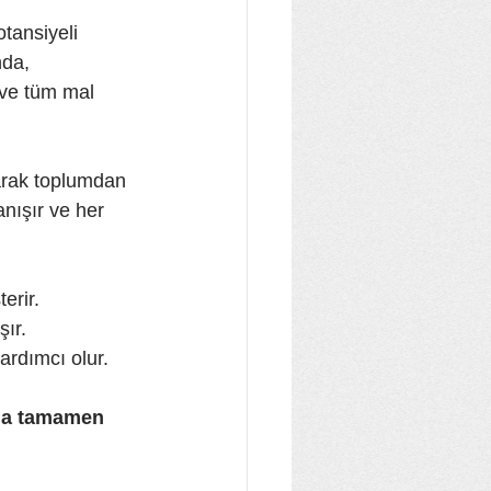
tansiyeli 
da, 
 ve tüm mal 
arak toplumdan 
anışır ve her 
erir.
şır.
ardımcı olur.
nda tamamen 