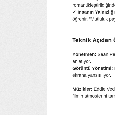
romantikleştirildiğind
✔ 
İnsanın Yalnızlığı
öğrenir. "Mutluluk pay
Teknik Açıdan 
Yönetmen:
 Sean Pen
anlatıyor.
Görüntü Yönetimi:
ekrana yansıtılıyor.
Müzikler:
 Eddie Vedd
filmin atmosferini ta